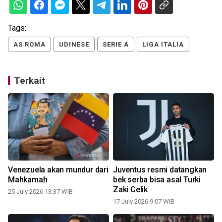
Tags:
AS ROMA
UDINESE
SERIE A
LIGA ITALIA
Terkait
Venezuela akan mundur dari
Juventus resmi datangkan
Mahkamah
bek serba bisa asal Turki
Zaki Celik
25 July 2026 13:37 WIB
17 July 2026 9:07 WIB