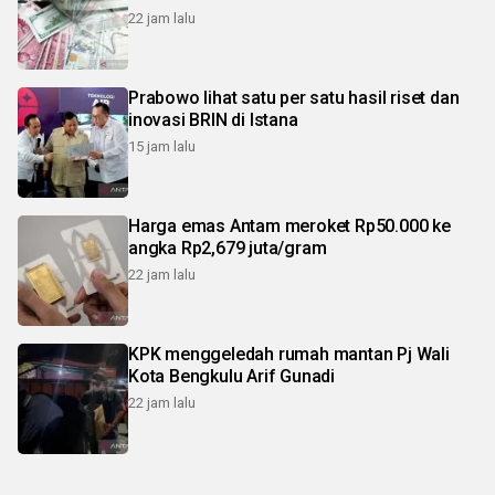
22 jam lalu
Prabowo lihat satu per satu hasil riset dan
inovasi BRIN di Istana
15 jam lalu
Harga emas Antam meroket Rp50.000 ke
angka Rp2,679 juta/gram
22 jam lalu
KPK menggeledah rumah mantan Pj Wali
Kota Bengkulu Arif Gunadi
22 jam lalu