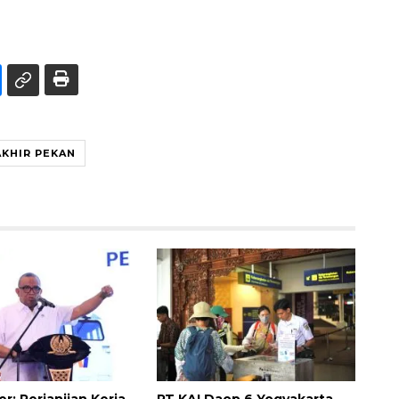
AKHIR PEKAN
: Perjanjian Kerja
PT KAI Daop 6 Yogyakarta