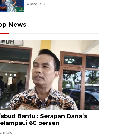
4 jam lalu
op News
isbud Bantul: Serapan Danais
elampaui 60 persen
jam lalu