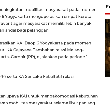
F
eningkatan mobilitas masyarakat pada momen
op 6 Yogyakarta mengoperasikan empat kereta
favorit agar masyarakat memiliki lebih banyak
an andal bagi pelanggan.
erasikan KAI Daop 6 Yogyakarta pada momen
iputi KA Gajayana Tambahan relasi Malang–
rta–Gambir (PP), dijalankan pada periode 1
Pasokan hortikultura
melimpah picu deflasi DIY
06 August 2026 11:37 WIB
P) serta KA Sancaka Fakultatif relasi
akan upaya KAI untuk mengakomodasi kebutuhan
ran mobilitas masyarakat selama libur panjang