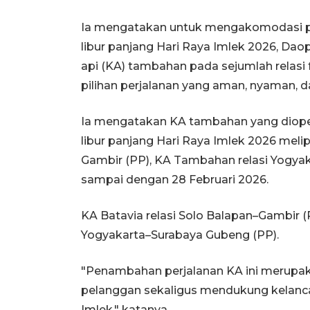
Ia mengatakan untuk mengakomodasi p
libur panjang Hari Raya Imlek 2026, Da
api (KA) tambahan pada sejumlah relasi 
pilihan perjalanan yang aman, nyaman, d
Ia mengatakan KA tambahan yang diop
libur panjang Hari Raya Imlek 2026 mel
Gambir (PP), KA Tambahan relasi Yogyaka
sampai dengan 28 Februari 2026.
KA Batavia relasi Solo Balapan–Gambir (P
Yogyakarta–Surabaya Gubeng (PP).
"Penambahan perjalanan KA ini merup
pelanggan sekaligus mendukung kelanca
Imlek," katanya.