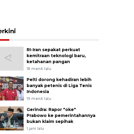
erkini
RI-Iran sepakat perkuat
kemitraan teknologi baru,
ketahanan pangan
18 menit lalu
Pelti dorong kehadiran lebih
banyak petenis di Liga Tenis
Indonesia
19 menit lalu
Gerindra: Rapor "oke"
Prabowo ke pemerintahannya
bukan klaim sepihak
1 jam lalu