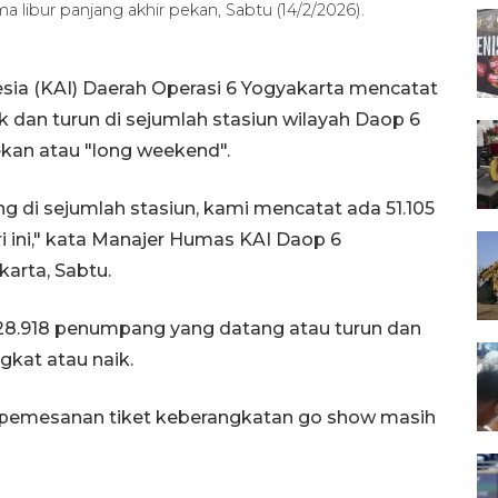
a libur panjang akhir pekan, Sabtu (14/2/2026).
sia (KAI) Daerah Operasi 6 Yogyakarta mencatat
 dan turun di sejumlah stasiun wilayah Daop 6
pekan atau "long weekend".
di sejumlah stasiun, kami mencatat ada 51.105
 ini," kata Manajer Humas KAI Daop 6
karta, Sabtu.
ri 28.918 penumpang yang datang atau turun dan
kat atau naik.
s pemesanan tiket keberangkatan go show masih