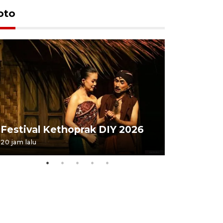
oto
Festival 
Festival Kethoprak DIY 2026
DIY
20 jam lalu
07 August 202