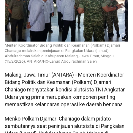
Menteri Koordinator Bidang Politik dan Keamanan (Polkam) Djamari
Chaniago melakukan peninjauan di Pangkalan Udara (Lanud)
Abdulrachman Saleh di Kabupaten Malang, Jawa Timur, Minggu
(15/2/2026). ANTARA/HO-Lanud Abdulrachman Saleh
Malang, Jawa Timur (ANTARA) - Menteri Koordinator
Bidang Politik dan Keamanan (Polkam) Djamari
Chaniago menyatakan kondisi alutsista TNI Angkatan
Udara yang prima merupakan komponen penting
memastikan kelancaran operasi ke daerah bencana.
Menko Polkam Djamari Chaniago dalam pidato
sambutannya saat peninjauan alutsista di Pangkalan