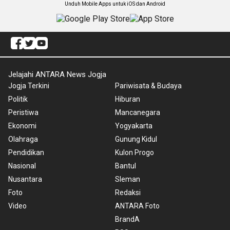
Unduh Mobile Apps untuk iOS dan Android
Jelajahi ANTARA News Jogja
Jogja Terkini
Pariwisata & Budaya
Politik
Hiburan
Peristiwa
Mancanegara
Ekonomi
Yogyakarta
Olahraga
Gunung Kidul
Pendidikan
Kulon Progo
Nasional
Bantul
Nusantara
Sleman
Foto
Redaksi
Video
ANTARA Foto
BrandA