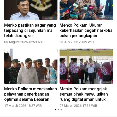
Menko pastikan pagar yang
Menko Polkam: Ukuran
i
terpasang di sejumlah mal
keberhasilan cegah narkoba
telah dibongkar
bukan penangkapan
05 August 2026 16:58 WIB
23 July 2026 20:39 WIB
Menko Polkam menekankan
Menko Polkam mengajak
pelayanan penerbangan
semua pihak mewujudkan
optimal selama Lebaran
ruang digital aman untuk
anak
17 March 2026 18:27 WIB
07 March 2026 17:36 WIB