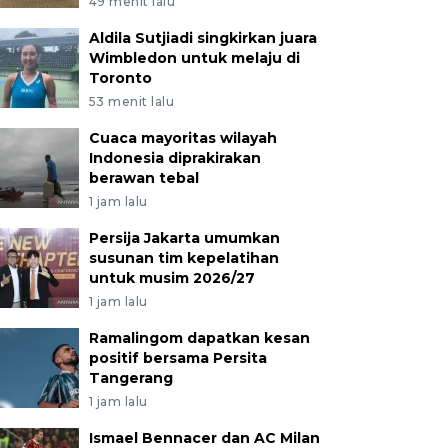
49 menit lalu
Aldila Sutjiadi singkirkan juara
Wimbledon untuk melaju di
Toronto
53 menit lalu
Cuaca mayoritas wilayah
Indonesia diprakirakan
berawan tebal
1 jam lalu
Persija Jakarta umumkan
susunan tim kepelatihan
untuk musim 2026/27
1 jam lalu
Ramalingom dapatkan kesan
positif bersama Persita
Tangerang
1 jam lalu
Ismael Bennacer dan AC Milan