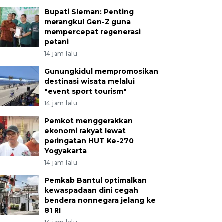
Bupati Sleman: Penting
merangkul Gen-Z guna
mempercepat regenerasi
petani
14 jam lalu
Gunungkidul mempromosikan
destinasi wisata melalui
"event sport tourism"
14 jam lalu
Pemkot menggerakkan
ekonomi rakyat lewat
peringatan HUT Ke-270
Yogyakarta
14 jam lalu
Pemkab Bantul optimalkan
kewaspadaan dini cegah
bendera nonnegara jelang ke
81 RI
14 jam lalu