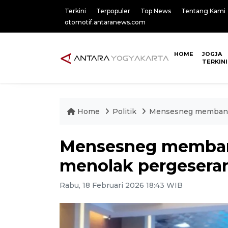
Terkini
Terpopuler
Top News
Tentang Kami
otomotif.antaranews.com
HOME
JOGJA
TERKINI
Home
Politik
Mensesneg membanta
Mensesneg memban
menolak pergesera
Rabu, 18 Februari 2026 18:43 WIB