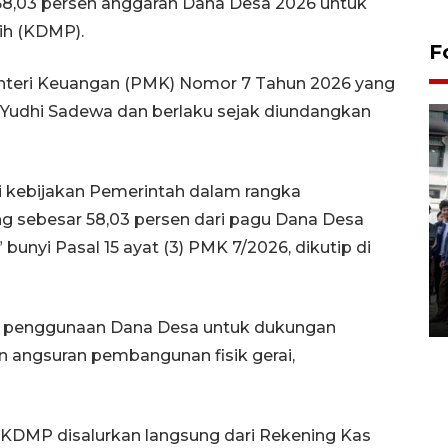
58,03 persen anggaran Dana Desa 2026 untuk
ih (KDMP).
F
Menteri Keuangan (PMK) Nomor 7 Tahun 2026 yang
 Yudhi Sadewa dan berlaku sejak diundangkan
ri kebijakan Pemerintah dalam rangka
 sebesar 58,03 persen dari pagu Dana Desa
BPJS Kesehatan Yogyakarta
” bunyi Pasal 15 ayat (3) PMK 7/2026, dikutip di
perkuat sinergi dengan
ANTARA Biro DIY
03 August 2026 17:24 WIB
hwa penggunaan Dana Desa untuk dukungan
angsuran pembangunan fisik gerai,
KDMP disalurkan langsung dari Rekening Kas