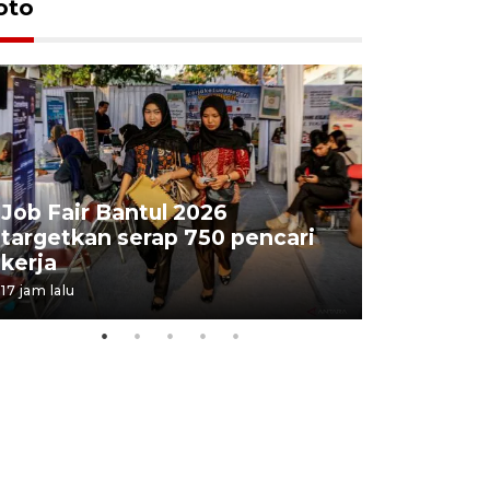
oto
Job Fair Bantul 2026
targetkan serap 750 pencari
Lelang b
kerja
Kejaksaa
17 jam lalu
21 jam lalu