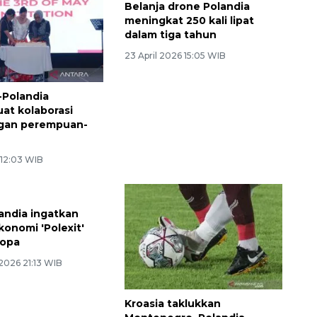
-Polandia
Belanja drone Polandia
t kolaborasi
meningkat 250 kali lipat
ngan perempuan-
dalam tiga tahun
23 April 2026 15:05 WIB
 12:03 WIB
andia ingatkan
onomi 'Polexit'
ropa
2026 21:13 WIB
Kroasia taklukkan