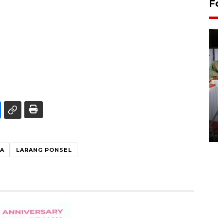
F
Pameran seni rupa karya
seniman neurodivergen
03 August 2026 13:03 WIB
A
LARANG PONSEL