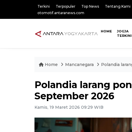
Terkini
Terpopuler
Top News
Tentang Kami
otomotif.antaranews.com
HOME
JOGJA
TERKINI
Home
Mancanegara
Polandia lara
Polandia larang pons
September 2026
Kamis, 19 Maret 2026 09:29 WIB