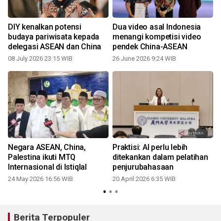
DIY kenalkan potensi
Dua video asal Indonesia
budaya pariwisata kepada
menangi kompetisi video
delegasi ASEAN dan China
pendek China-ASEAN
08 July 2026 23:15 WIB
26 June 2026 9:24 WIB
Negara ASEAN, China,
Praktisi: AI perlu lebih
Palestina ikuti MTQ
ditekankan dalam pelatihan
Internasional di Istiqlal
penjurubahasaan
24 May 2026 16:56 WIB
20 April 2026 6:35 WIB
Berita Terpopuler