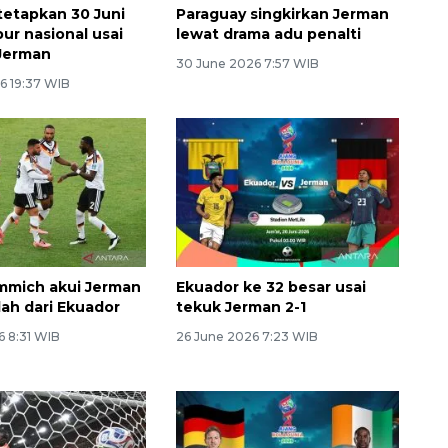
tetapkan 30 Juni
Paraguay singkirkan Jerman
bur nasional usai
lewat drama adu penalti
Jerman
30 June 2026 7:57 WIB
6 19:37 WIB
mmich akui Jerman
Ekuador ke 32 besar usai
lah dari Ekuador
tekuk Jerman 2-1
6 8:31 WIB
26 June 2026 7:23 WIB