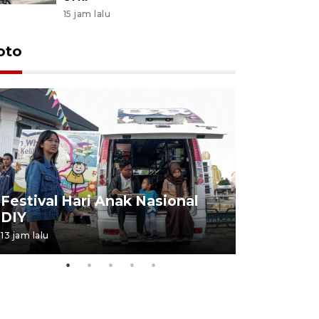
15 jam lalu
oto
Job Fair 
Festival Hari Anak Nasional
targetkan
DIY
kerja
13 jam lalu
06 August 20