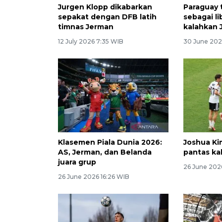
Jurgen Klopp dikabarkan
Paraguay 
sepakat dengan DFB latih
sebagai li
timnas Jerman
kalahkan 
12 July 2026 7:35 WIB
30 June 202
Klasemen Piala Dunia 2026:
Joshua Ki
AS, Jerman, dan Belanda
pantas ka
juara grup
26 June 202
26 June 2026 16:26 WIB