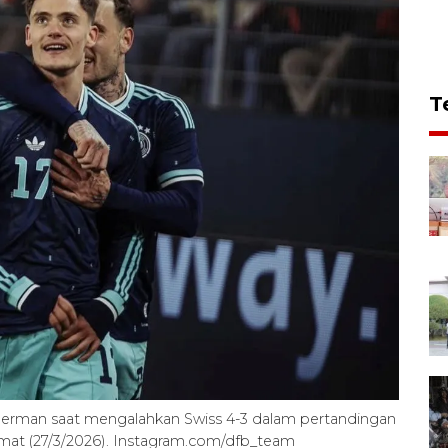
T
 Jerman saat mengalahkan Swiss 4-3 dalam pertandingan
umat (27/3/2026). Instagram.com/dfb_team