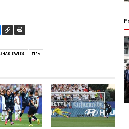
F
MNAS SWISS
FIFA
BPJS Kesehatan Yogyakarta
perkuat sinergi dengan
ANTARA Biro DIY
03 August 2026 17:24 WIB