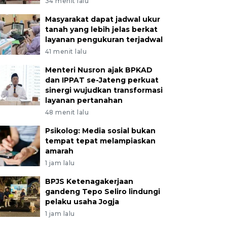
34 menit lalu
Masyarakat dapat jadwal ukur
tanah yang lebih jelas berkat
layanan pengukuran terjadwal
41 menit lalu
Menteri Nusron ajak BPKAD
dan IPPAT se-Jateng perkuat
sinergi wujudkan transformasi
layanan pertanahan
48 menit lalu
Psikolog: Media sosial bukan
tempat tepat melampiaskan
amarah
1 jam lalu
BPJS Ketenagakerjaan
gandeng Tepo Seliro lindungi
pelaku usaha Jogja
1 jam lalu