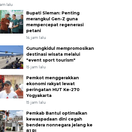
jam lalu
Bupati Sleman: Penting
merangkul Gen-Z guna
mempercepat regenerasi
petani
14 jam lalu
Gunungkidul mempromosikan
destinasi wisata melalui
"event sport tourism"
15 jam lalu
Pemkot menggerakkan
ekonomi rakyat lewat
peringatan HUT Ke-270
Yogyakarta
15 jam lalu
Pemkab Bantul optimalkan
kewaspadaan dini cegah
bendera nonnegara jelang ke
81 RI