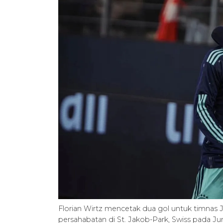
Florian Wirtz mencetak dua gol untuk timnas
persahabatan di St. Jakob-Park, Swiss pada J