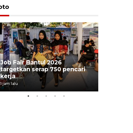
oto
Job Fair Bantul 2026
targetkan serap 750 pencari
Lelang b
kerja
Kejaksaa
1 jam lalu
5 jam lalu