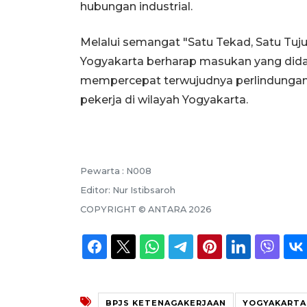
hubungan industrial.
Melalui semangat "Satu Tekad, Satu Tuj
Yogyakarta berharap masukan yang dida
mempercepat terwujudnya perlindungan 
pekerja di wilayah Yogyakarta.
Pewarta :
N008
Editor:
Nur Istibsaroh
COPYRIGHT ©
ANTARA
2026
BPJS KETENAGAKERJAAN
YOGYAKARTA