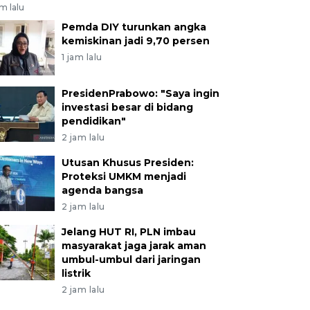
am lalu
Pemda DIY turunkan angka
kemiskinan jadi 9,70 persen
1 jam lalu
PresidenPrabowo: "Saya ingin
investasi besar di bidang
pendidikan"
2 jam lalu
Utusan Khusus Presiden:
Proteksi UMKM menjadi
agenda bangsa
2 jam lalu
Jelang HUT RI, PLN imbau
masyarakat jaga jarak aman
umbul-umbul dari jaringan
listrik
2 jam lalu