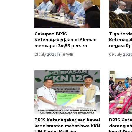
Cakupan BPJS
Tiga terd
Ketenagakerjaan di Sleman
Ketenagak
mencapai 34,53 persen
negara Rp
21 July 2026 19:18 WIB
09 July 2026
BPJS Ketenagakerjaan kawal
BPJS Ket
keselamatan mahasiswa KKN
dorong ahl
UIN Sunan Kalijaga
lewat Pro