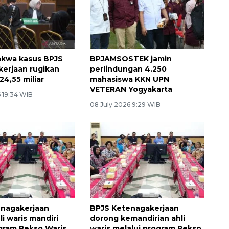
akwa kasus BPJS
BPJAMSOSTEK jamin
erjaan rugikan
perlindungan 4.250
24,55 miliar
mahasiswa KKN UPN
VETERAN Yogyakarta
 19:34 WIB
08 July 2026 9:29 WIB
enagakerjaan
BPJS Ketenagakerjaan
i waris mandiri
dorong kemandirian ahli
gram Rekso Waris
waris melalui program Rekso