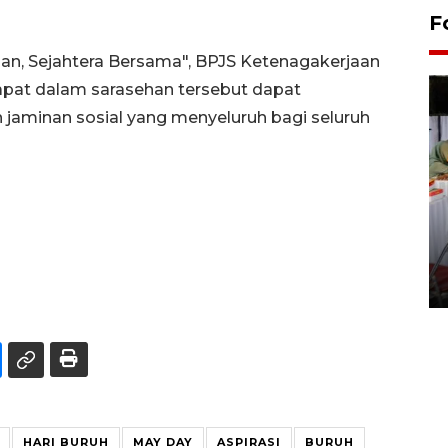
F
uan, Sejahtera Bersama", BPJS Ketenagakerjaan
pat dalam sarasehan tersebut dapat
jaminan sosial yang menyeluruh bagi seluruh
Pameran seni rupa karya
seniman neurodivergen
03 August 2026 13:03 WIB
HARI BURUH
MAY DAY
ASPIRASI
BURUH