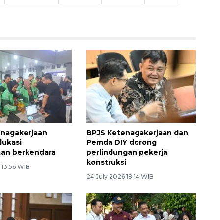
enagakerjaan
BPJS Ketenagakerjaan dan
dukasi
Pemda DIY dorong
tan berkendara
perlindungan pekerja
konstruksi
 13:56 WIB
24 July 2026 18:14 WIB