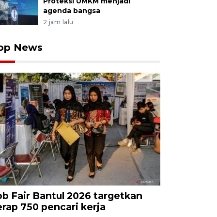
Proteksi UMKM menjadi
agenda bangsa
2 jam lalu
op News
ob Fair Bantul 2026 targetkan
erap 750 pencari kerja