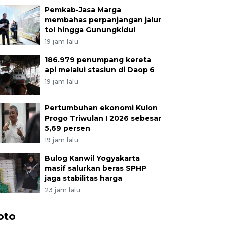
Pemkab-Jasa Marga
membahas perpanjangan jalur
tol hingga Gunungkidul
19 jam lalu
186.979 penumpang kereta
api melalui stasiun di Daop 6
19 jam lalu
Pertumbuhan ekonomi Kulon
Progo Triwulan I 2026 sebesar
5,69 persen
19 jam lalu
Bulog Kanwil Yogyakarta
masif salurkan beras SPHP
jaga stabilitas harga
23 jam lalu
oto