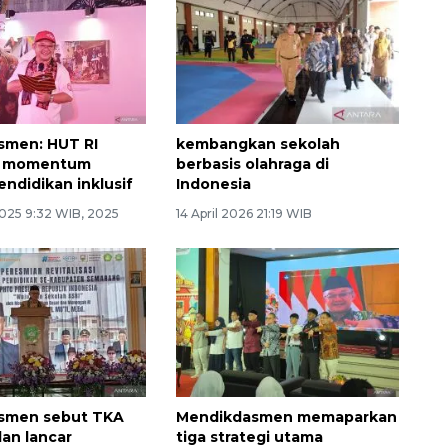
smen: HUT RI
kembangkan sekolah
di momentum
berbasis olahraga di
endidikan inklusif
Indonesia
025 9:32 WIB, 2025
14 April 2026 21:19 WIB
smen sebut TKA
Mendikdasmen memaparkan
lan lancar
tiga strategi utama