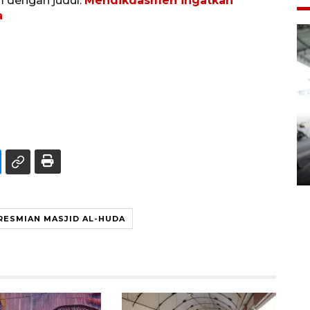
m dengan judul:
Mendikdasmen ingatkan
a
Yogyakarta Gamelan Festival
2026
03 August 2026 12:31 WIB
RESMIAN MASJID AL-HUDA