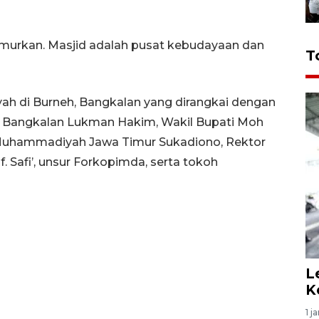
murkan. Masjid adalah pusat kebudayaan dan
T
h di Burneh, Bangkalan yang dirangkai dengan
pati Bangkalan Lukman Hakim, Wakil Bupati Moh
 Muhammadiyah Jawa Timur Sukadiono, Rektor
 Safi’, unsur Forkopimda, serta tokoh
L
K
1 j