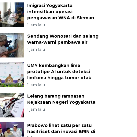
Imigrasi Yogyakarta
intensifkan operasi
pengawasan WNA di Sleman
1 jam lalu
Sendang Wonosari dan selang
warna-warni pembawa air
1 jam lalu
UMY kembangkan lima
prototipe AI untuk deteksi
limfoma hingga tumor otak
1 jam lalu
Lelang barang rampasan
Kejaksaan Negeri Yogyakarta
1 jam lalu
Prabowo lihat satu per satu
hasil riset dan inovasi BRIN di