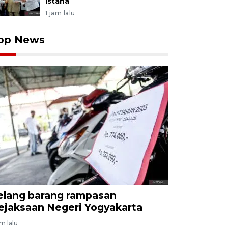
Istana
1 jam lalu
op News
elang barang rampasan
ejaksaan Negeri Yogyakarta
am lalu