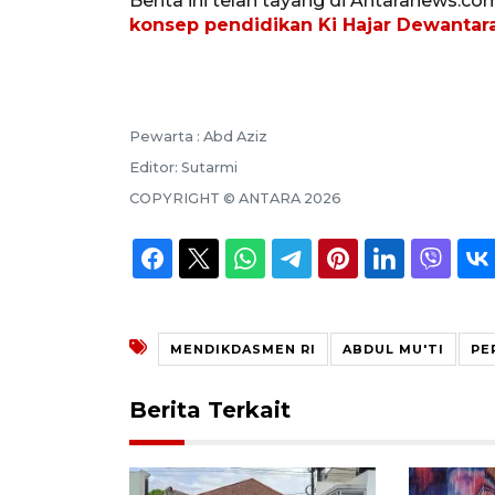
Berita ini telah tayang di Antaranews.co
konsep pendidikan Ki Hajar Dewantar
Pewarta :
Abd Aziz
Editor:
Sutarmi
COPYRIGHT ©
ANTARA
2026
MENDIKDASMEN RI
ABDUL MU'TI
PE
Berita Terkait