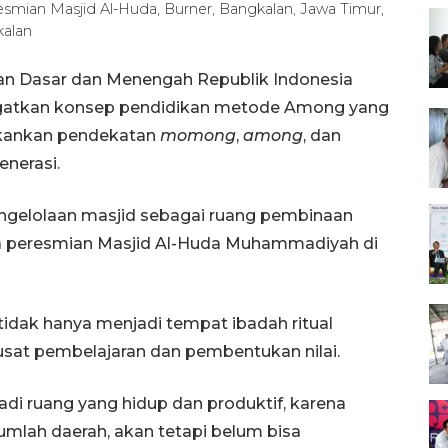
smian Masjid Al-Huda, Burner, Bangkalan, Jawa Timur,
alan
an Dasar dan Menengah Republik Indonesia
ngatkan konsep pendidikan metode Among yang
ekankan pendekatan
momong
,
among
, dan
nerasi.
engelolaan masjid sebagai ruang pembinaan
ara peresmian Masjid Al-Huda Muhammadiyah di
tidak hanya menjadi tempat ibadah ritual
pusat pembelajaran dan pembentukan nilai.
di ruang yang hidup dan produktif, karena
umlah daerah, akan tetapi belum bisa