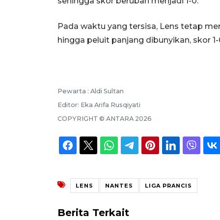
sehingga skor berubah menjadi 1-0.
Pada waktu yang tersisa, Lens tetap me
hingga peluit panjang dibunyikan, skor 1-
Pewarta :
Aldi Sultan
Editor:
Eka Arifa Rusqiyati
COPYRIGHT ©
ANTARA
2026
LENS
NANTES
LIGA PRANCIS
Berita Terkait