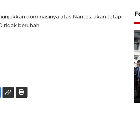
F
nunjukkan dominasinya atas Nantes, akan tetapi
0 tidak berubah.
BPJS Kesehatan Yogyakarta
perkuat sinergi dengan
ANTARA Biro DIY
03 August 2026 17:24 WIB