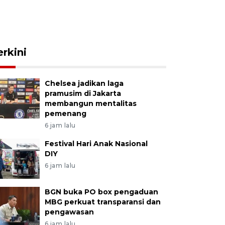
erkini
Chelsea jadikan laga
pramusim di Jakarta
membangun mentalitas
pemenang
6 jam lalu
Festival Hari Anak Nasional
DIY
6 jam lalu
BGN buka PO box pengaduan
MBG perkuat transparansi dan
pengawasan
6 jam lalu