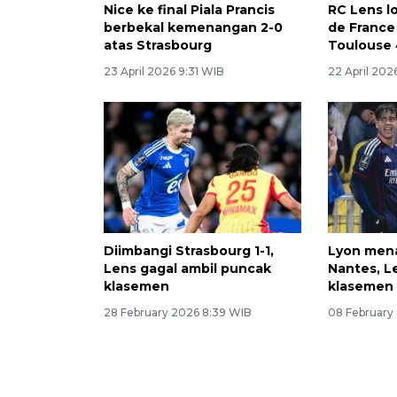
Nice ke final Piala Prancis
RC Lens lo
berbekal kemenangan 2-0
de France
atas Strasbourg
Toulouse 
23 April 2026 9:31 WIB
22 April 202
Diimbangi Strasbourg 1-1,
Lyon mena
Lens gagal ambil puncak
Nantes, L
klasemen
klasemen
28 February 2026 8:39 WIB
08 February