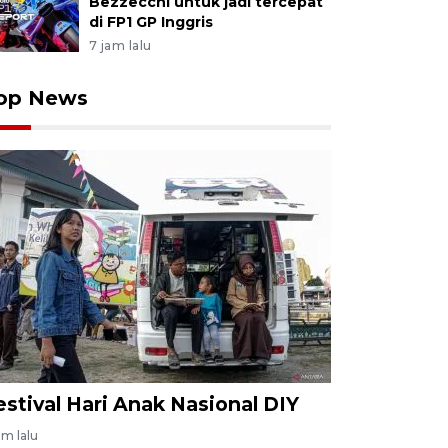
Bezzecchi untuk jadi tercepat
di FP1 GP Inggris
7 jam lalu
op News
estival Hari Anak Nasional DIY
am lalu