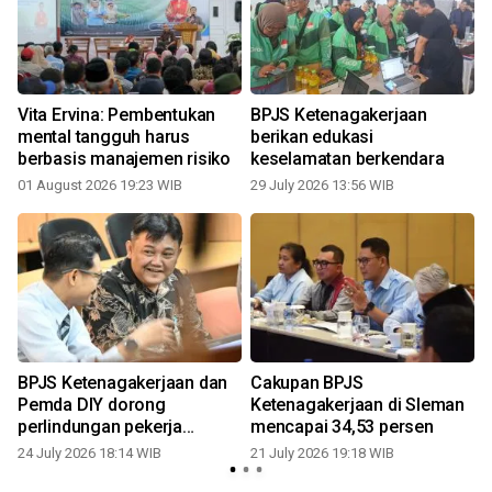
Vita Ervina: Pembentukan
BPJS Ketenagakerjaan
mental tangguh harus
berikan edukasi
berbasis manajemen risiko
keselamatan berkendara
01 August 2026 19:23 WIB
29 July 2026 13:56 WIB
0
BPJS Ketenagakerjaan dan
Cakupan BPJS
Pemda DIY dorong
Ketenagakerjaan di Sleman
perlindungan pekerja
mencapai 34,53 persen
konstruksi
24 July 2026 18:14 WIB
21 July 2026 19:18 WIB
0