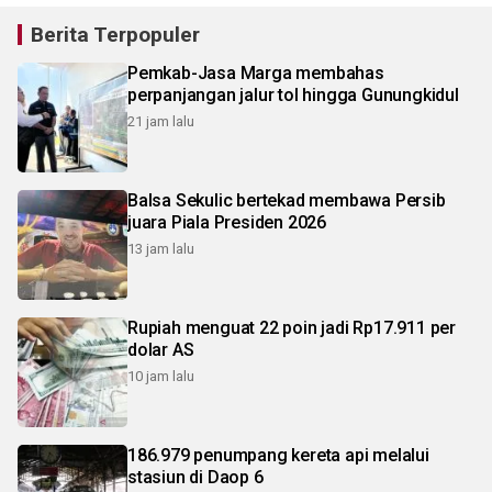
Berita Terpopuler
Pemkab-Jasa Marga membahas
perpanjangan jalur tol hingga Gunungkidul
21 jam lalu
Balsa Sekulic bertekad membawa Persib
juara Piala Presiden 2026
13 jam lalu
Rupiah menguat 22 poin jadi Rp17.911 per
dolar AS
10 jam lalu
186.979 penumpang kereta api melalui
stasiun di Daop 6