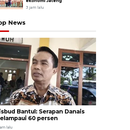
ekonomi Jateng
3 jam lalu
op News
isbud Bantul: Serapan Danais
elampaui 60 persen
jam lalu