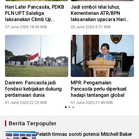
Hari Lahir Pancasila, PDKB
Jadi simbol nilai luhur,
PLN UPT Salatiga
Kementerian ATR/BPN
laksanakan Climb Up
laksanakan upacara Hari
Inspection
Lahir Pancasila
07 June 2026 18:40 WIB
03 June 2026 6:51 WIB
"
Danrem: Pancasila jadi
MPR: Pengamalan
g
fondasi kebijakan dukung
Pancasila perlu diperkuat
perdamaian dunia
hadapi tantangan global
01 June 2026 22:26 WIB
01 June 2026 21:49 WIB
Berita Terpopuler
Pelatih timnas soroti potensi Mitchell Baker