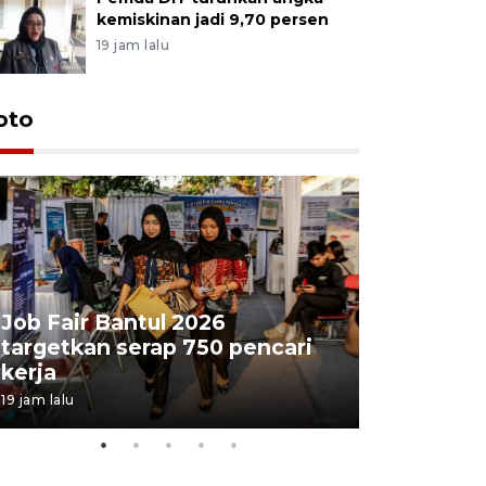
kemiskinan jadi 9,70 persen
19 jam lalu
oto
Job Fair Bantul 2026
targetkan serap 750 pencari
Lelang b
kerja
Kejaksaa
19 jam lalu
23 jam lalu