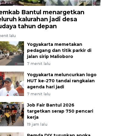
emkab Bantul menargetkan
eluruh kalurahan jadi desa
udaya tahun depan
enit lalu
Yogyakarta memetakan
pedagang dan titik parkir di
jalan sirip Malioboro
7 menit lalu
Yogyakarta meluncurkan logo
HUT ke-270 tandai rangkaian
agenda hari jadi
7 menit lalu
Job Fair Bantul 2026
targetkan serap 750 pencari
kerja
19 jam lalu
Pemda DIY turunkan angka