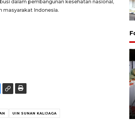
ibusi dalam pembangunan kesehatan nasional,
 masyarakat Indonesia.
F
Pameran seni rupa karya
seniman neurodivergen
03 August 2026 13:03 WIB
AN
UIN SUNAN KALIJAGA