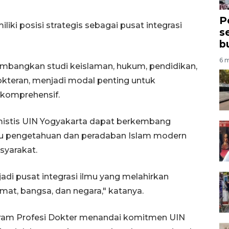
P
iki posisi strategis sebagai pusat integrasi
s
b
6 m
embangkan studi keislaman, hukum, pendidikan,
okteran, menjadi modal penting untuk
komprehensif.
mistis UIN Yogyakarta dapat berkembang
u pengetahuan dan peradaban Islam modern
syarakat.
adi pusat integrasi ilmu yang melahirkan
at, bangsa, dan negara," katanya.
ram Profesi Dokter menandai komitmen UIN