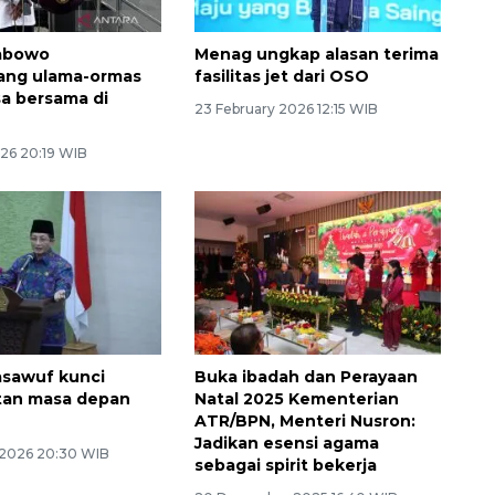
rabowo
Menag ungkap alasan terima
ng ulama-ormas
fasilitas jet dari OSO
a bersama di
23 February 2026 12:15 WIB
26 20:19 WIB
asawuf kunci
Buka ibadah dan Perayaan
tan masa depan
Natal 2025 Kementerian
ATR/BPN, Menteri Nusron:
Jadikan esensi agama
 2026 20:30 WIB
sebagai spirit bekerja