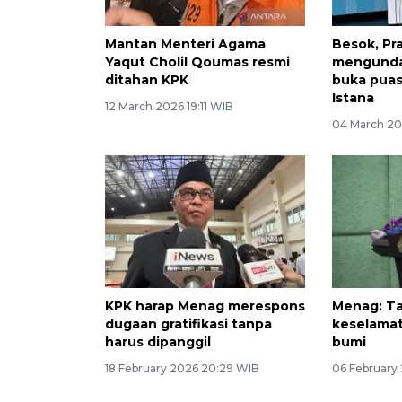
Mantan Menteri Agama
Besok, P
Yaqut Cholil Qoumas resmi
mengunda
ditahan KPK
buka puas
Istana
12 March 2026 19:11 WIB
04 March 20
KPK harap Menag merespons
Menag: T
dugaan gratifikasi tanpa
keselama
harus dipanggil
bumi
18 February 2026 20:29 WIB
06 February