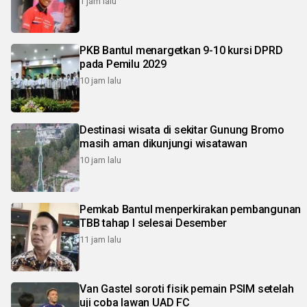
1 jam lalu
PKB Bantul menargetkan 9-10 kursi DPRD
pada Pemilu 2029
10 jam lalu
Destinasi wisata di sekitar Gunung Bromo
masih aman dikunjungi wisatawan
10 jam lalu
Pemkab Bantul menperkirakan pembangunan
TBB tahap I selesai Desember
11 jam lalu
Van Gastel soroti fisik pemain PSIM setelah
uji coba lawan UAD FC