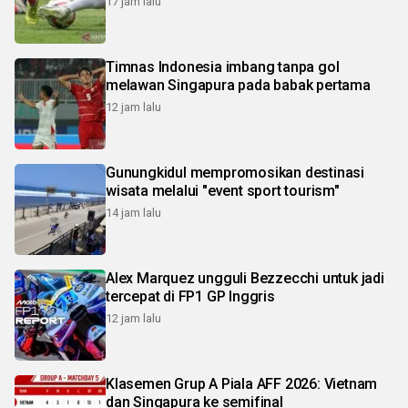
17 jam lalu
Timnas Indonesia imbang tanpa gol
melawan Singapura pada babak pertama
12 jam lalu
Gunungkidul mempromosikan destinasi
wisata melalui "event sport tourism"
14 jam lalu
Alex Marquez ungguli Bezzecchi untuk jadi
tercepat di FP1 GP Inggris
12 jam lalu
Klasemen Grup A Piala AFF 2026: Vietnam
dan Singapura ke semifinal