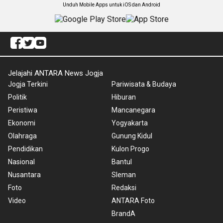
Unduh Mobile Apps untuk iOS dan Android
Jelajahi ANTARA News Jogja
Jogja Terkini
Pariwisata & Budaya
Politik
Hiburan
Peristiwa
Mancanegara
Ekonomi
Yogyakarta
Olahraga
Gunung Kidul
Pendidikan
Kulon Progo
Nasional
Bantul
Nusantara
Sleman
Foto
Redaksi
Video
ANTARA Foto
BrandA