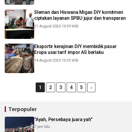
Sleman dan Hiswana Migas DIY komitmen
ciptakan layanan SPBU jujur dan transparan
21 August 2025 19:39 WIB
Eksportir kerajinan DIY membidik pasar
Eropa usai tarif impor AS berlaku
14 August 2025 13:33 WIB
1
2
3
4
5
Terpopuler
"Ayah, Persebaya juara yah"
7 jam lalu