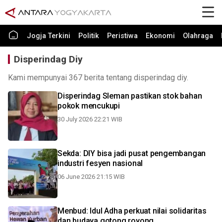
Jogja Terkini
Politik
Peristiwa
Ekonomi
Olahraga
Disperindag Diy
Kami mempunyai 367 berita tentang disperindag diy.
Disperindag Sleman pastikan stok bahan
pokok mencukupi
30 July 2026 22:21 WIB
Sekda: DIY bisa jadi pusat pengembangan
industri fesyen nasional
06 June 2026 21:15 WIB
Menbud: Idul Adha perkuat nilai solidaritas
dan budaya gotong royong