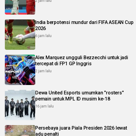
2 jam lalu
India berpotensi mundur dari FIFA ASEAN Cup
2026
6 jam lalu
Alex Marquez ungguli Bezzecchi untuk jadi
tercepat di FP1 GP Inggris
2 jam lalu
Dewa United Esports umumkan "rosters"
pemain untuk MPL ID musim ke-18
16 jam lalu
Persebaya juara Piala Presiden 2026 lewat
adu penalti