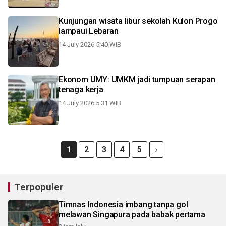
Kunjungan wisata libur sekolah Kulon Progo
lampaui Lebaran
14 July 2026 5:40 WIB
Ekonom UMY: UMKM jadi tumpuan serapan
tenaga kerja
14 July 2026 5:31 WIB
1
2
3
4
5
Terpopuler
Timnas Indonesia imbang tanpa gol
melawan Singapura pada babak pertama