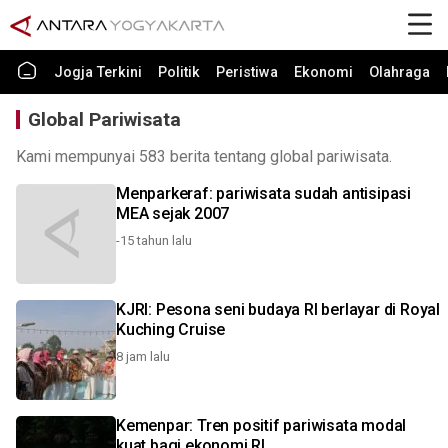
Jogja Terkini
Politik
Peristiwa
Ekonomi
Olahraga
Global Pariwisata
Kami mempunyai 583 berita tentang global pariwisata.
Menparkeraf: pariwisata sudah antisipasi
MEA sejak 2007
-15 tahun lalu
KJRI: Pesona seni budaya RI berlayar di Royal
Kuching Cruise
8 jam lalu
Kemenpar: Tren positif pariwisata modal
kuat bagi ekonomi RI