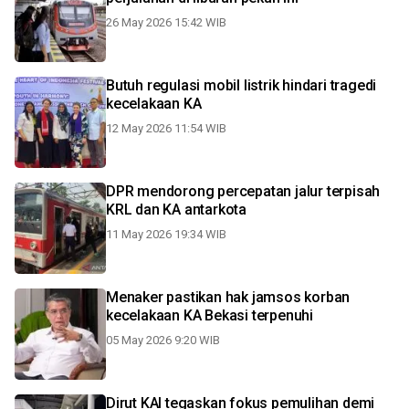
26 May 2026 15:42 WIB
Butuh regulasi mobil listrik hindari tragedi
kecelakaan KA
12 May 2026 11:54 WIB
DPR mendorong percepatan jalur terpisah
KRL dan KA antarkota
11 May 2026 19:34 WIB
Menaker pastikan hak jamsos korban
kecelakaan KA Bekasi terpenuhi
05 May 2026 9:20 WIB
Dirut KAI tegaskan fokus pemulihan demi