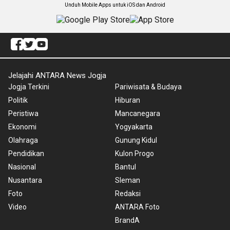
Unduh Mobile Apps untuk iOS dan Android
Jelajahi ANTARA News Jogja
Jogja Terkini
Pariwisata & Budaya
Politik
Hiburan
Peristiwa
Mancanegara
Ekonomi
Yogyakarta
Olahraga
Gunung Kidul
Pendidikan
Kulon Progo
Nasional
Bantul
Nusantara
Sleman
Foto
Redaksi
Video
ANTARA Foto
BrandA