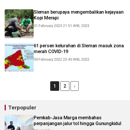
Sleman berupaya mengembalikan kejayaan
Kopi Merapi
01 February 2023 21:51 WIB, 2023
61 persen kelurahan di Sleman masuk zona
merah COVID-19
09 February 2022 23:45 WIB, 2022
1
2
Terpopuler
Pemkab-Jasa Marga membahas
perpanjangan jalur tol hingga Gunungkidul