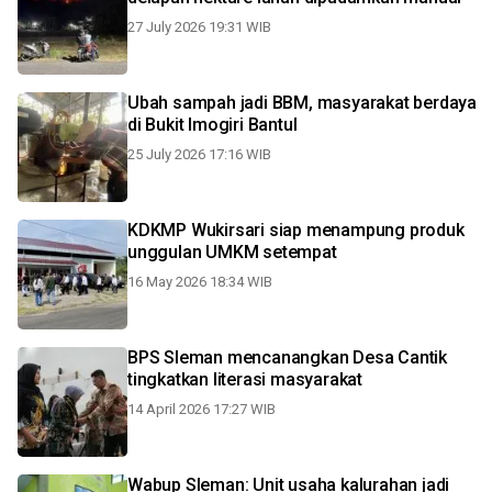
27 July 2026 19:31 WIB
Ubah sampah jadi BBM, masyarakat berdaya
di Bukit Imogiri Bantul
25 July 2026 17:16 WIB
KDKMP Wukirsari siap menampung produk
unggulan UMKM setempat
16 May 2026 18:34 WIB
BPS Sleman mencanangkan Desa Cantik
tingkatkan literasi masyarakat
14 April 2026 17:27 WIB
Wabup Sleman: Unit usaha kalurahan jadi