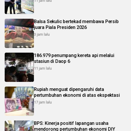
11 jam lalu
Balsa Sekulic bertekad membawa Persib
juara Piala Presiden 2026
3 jam lalu
186.979 penumpang kereta api melalui
stasiun di Daop 6
11 jam lalu
Rupiah menguat dipengaruhi data
pertumbuhan ekonomi di atas ekspektasi
17 jam lalu
BPS: Kinerja positif lapangan usaha
mendorong pertumbuhan ekonomi DIY