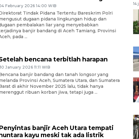
14 
04 February 2026 14:00 WIB
Direktorat Tindak Pidana Tertentu Bareskrim Polri
mengusut dugaan pidana lingkungan hidup dan
dugaan pembalakan liar yang menyebabkan
terjadinya banjir bandang di Aceh Tamiang, Provinsi
Aceh, pada ...
Setelah bencana terbitlah harapan
30 January 2026 11:11 WIB
Bencana banjir bandang dan tanah longsor yang
melanda Provinsi Aceh, Sumatera Utara, dan Sumatera
Barat di akhir November 2025 lalu, tidak hanya
merenggut ribuan korban jiwa, tetapi juga ...
Penyintas banjir Aceh Utara tempati
huntara kayu meski tak ada listrik