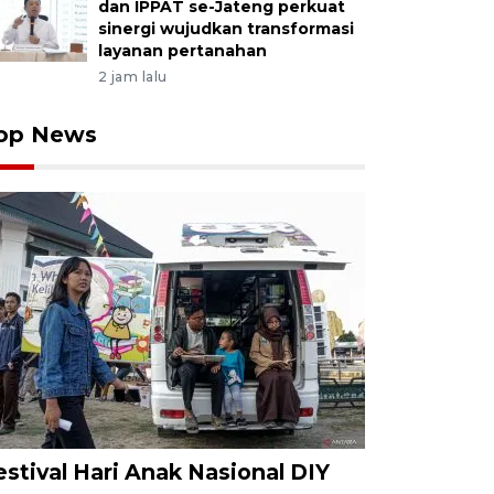
dan IPPAT se-Jateng perkuat
sinergi wujudkan transformasi
layanan pertanahan
2 jam lalu
op News
estival Hari Anak Nasional DIY