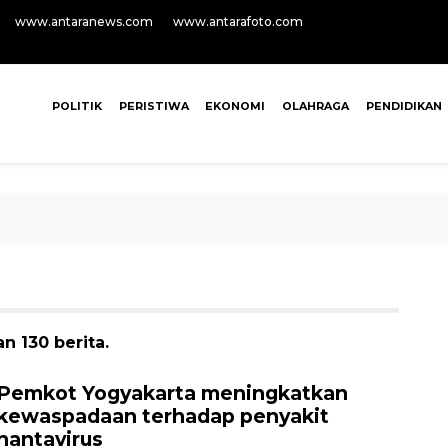
www.antaranews.com
www.antarafoto.com
POLITIK
PERISTIWA
EKONOMI
OLAHRAGA
PENDIDIKAN
n 130 berita.
Pemkot Yogyakarta meningkatkan
kewaspadaan terhadap penyakit
hantavirus