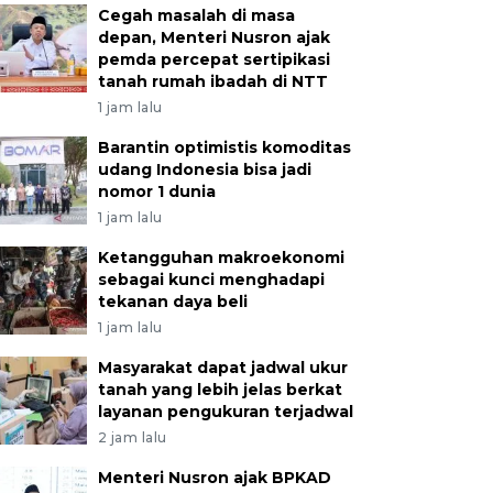
Cegah masalah di masa
depan, Menteri Nusron ajak
pemda percepat sertipikasi
tanah rumah ibadah di NTT
1 jam lalu
Barantin optimistis komoditas
udang Indonesia bisa jadi
nomor 1 dunia
1 jam lalu
Ketangguhan makroekonomi
sebagai kunci menghadapi
tekanan daya beli
1 jam lalu
Masyarakat dapat jadwal ukur
tanah yang lebih jelas berkat
layanan pengukuran terjadwal
2 jam lalu
Menteri Nusron ajak BPKAD