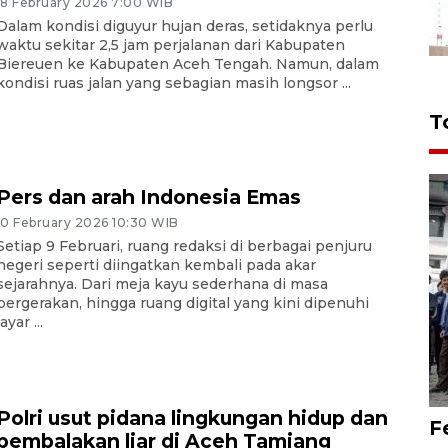
18 February 2026 7:00 WIB
Dalam kondisi diguyur hujan deras, setidaknya perlu
waktu sekitar 2,5 jam perjalanan dari Kabupaten
Biereuen ke Kabupaten Aceh Tengah. Namun, dalam
kondisi ruas jalan yang sebagian masih longsor ...
T
Pers dan arah Indonesia Emas
10 February 2026 10:30 WIB
Setiap 9 Februari, ruang redaksi di berbagai penjuru
negeri seperti diingatkan kembali pada akar
sejarahnya. Dari meja kayu sederhana di masa
pergerakan, hingga ruang digital yang kini dipenuhi
layar ...
Polri usut pidana lingkungan hidup dan
F
pembalakan liar di Aceh Tamiang