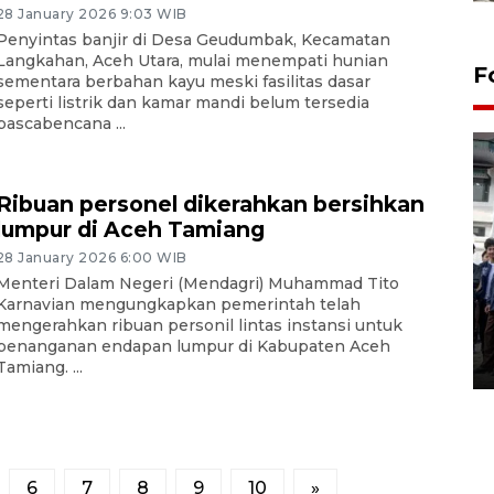
28 January 2026 9:03 WIB
Penyintas banjir di Desa Geudumbak, Kecamatan
Langkahan, Aceh Utara, mulai menempati hunian
F
sementara berbahan kayu meski fasilitas dasar
seperti listrik dan kamar mandi belum tersedia
pascabencana ...
Ribuan personel dikerahkan bersihkan
lumpur di Aceh Tamiang
28 January 2026 6:00 WIB
BPJS Kesehatan Yogyakarta
Menteri Dalam Negeri (Mendagri) Muhammad Tito
perkuat sinergi dengan
Karnavian mengungkapkan pemerintah telah
mengerahkan ribuan personil lintas instansi untuk
ANTARA Biro DIY
penanganan endapan lumpur di Kabupaten Aceh
03 August 2026 17:24 WIB
Tamiang. ...
6
7
8
9
10
»