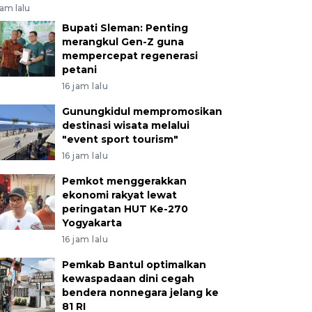
jam lalu
Bupati Sleman: Penting
merangkul Gen-Z guna
mempercepat regenerasi
petani
16 jam lalu
Gunungkidul mempromosikan
destinasi wisata melalui
"event sport tourism"
16 jam lalu
Pemkot menggerakkan
ekonomi rakyat lewat
peringatan HUT Ke-270
Yogyakarta
16 jam lalu
Pemkab Bantul optimalkan
kewaspadaan dini cegah
bendera nonnegara jelang ke
81 RI