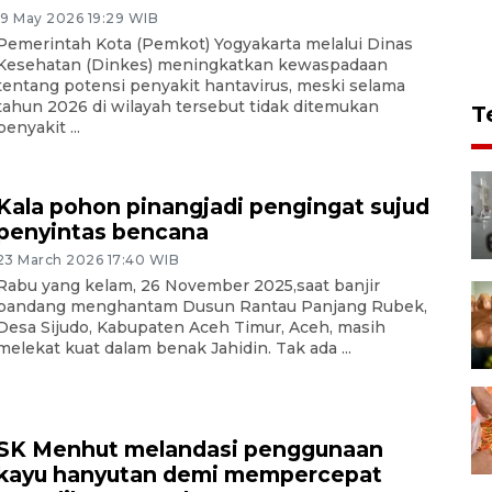
19 May 2026 19:29 WIB
Pemerintah Kota (Pemkot) Yogyakarta melalui Dinas
Kesehatan (Dinkes) meningkatkan kewaspadaan
tentang potensi penyakit hantavirus, meski selama
tahun 2026 di wilayah tersebut tidak ditemukan
T
penyakit ...
Kala pohon pinangjadi pengingat sujud
penyintas bencana
23 March 2026 17:40 WIB
Rabu yang kelam, 26 November 2025,saat banjir
bandang menghantam Dusun Rantau Panjang Rubek,
Desa Sijudo, Kabupaten Aceh Timur, Aceh, masih
melekat kuat dalam benak Jahidin. Tak ada ...
SK Menhut melandasi penggunaan
kayu hanyutan demi mempercepat