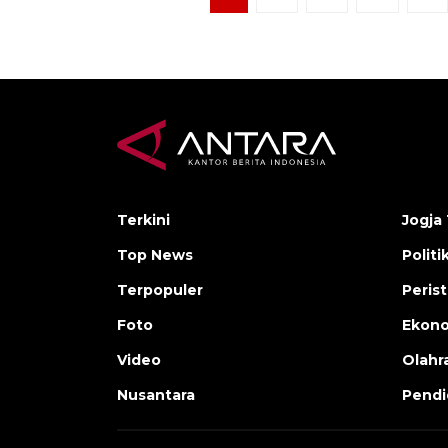
Terkini
Jogja 
Top News
Politi
Terpopuler
Peris
Foto
Ekon
Video
Olahr
Nusantara
Pendi