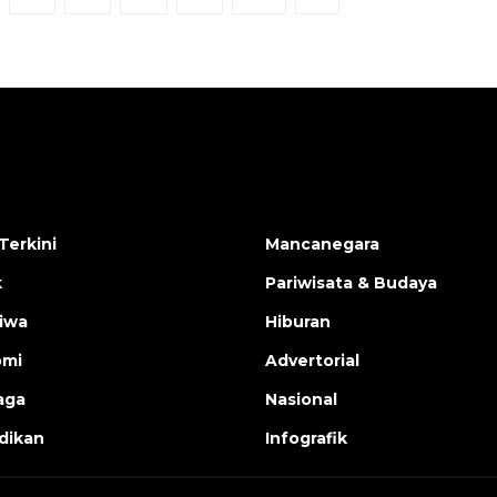
Terkini
Mancanegara
k
Pariwisata & Budaya
tiwa
Hiburan
omi
Advertorial
aga
Nasional
dikan
Infografik