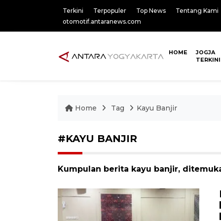
Terkini
Terpopuler
Top News
Tentang Kami
otomotif.antaranews.com
HOME
JOGJA
TERKINI
Home
Tag
Kayu Banjir
#KAYU BANJIR
Kumpulan berita kayu banjir, ditemuka