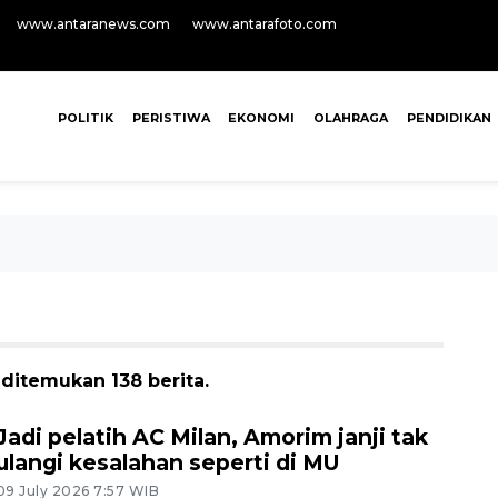
www.antaranews.com
www.antarafoto.com
POLITIK
PERISTIWA
EKONOMI
OLAHRAGA
PENDIDIKAN
 ditemukan 138 berita.
Jadi pelatih AC Milan, Amorim janji tak
ulangi kesalahan seperti di MU
09 July 2026 7:57 WIB