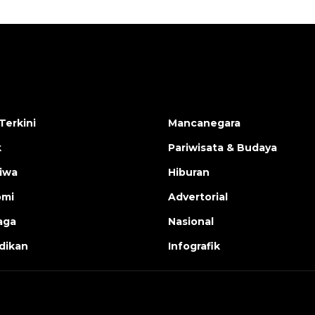
Terkini
Mancanegara
k
Pariwisata & Budaya
tiwa
Hiburan
omi
Advertorial
aga
Nasional
dikan
Infografik