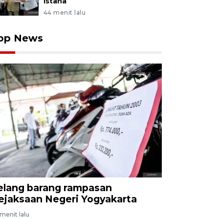
Istana
44 menit lalu
op News
elang barang rampasan
ejaksaan Negeri Yogyakarta
menit lalu