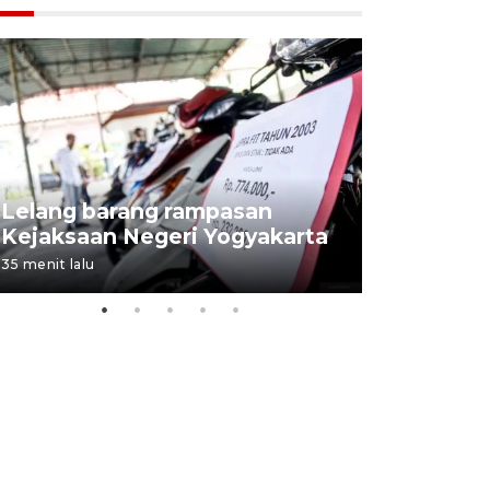
Lelang barang rampasan
Pasokan h
Kejaksaan Negeri Yogyakarta
melimpah 
35 menit lalu
6 jam lalu