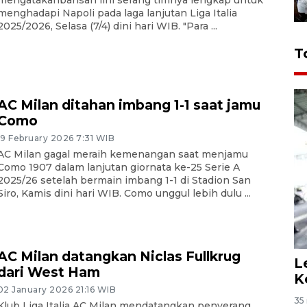
mengatakanbarisan lini serang timnya lengkap untuk
menghadapi Napoli pada laga lanjutan Liga Italia
2025/2026, Selasa (7/4) dini hari WIB. "Para ...
T
AC Milan ditahan imbang 1-1 saat jamu
Como
19 February 2026 7:31 WIB
AC Milan gagal meraih kemenangan saat menjamu
Como 1907 dalam lanjutan giornata ke-25 Serie A
2025/26 setelah bermain imbang 1-1 di Stadion San
Siro, Kamis dini hari WIB. Como unggul lebih dulu ...
AC Milan datangkan Niclas Fullkrug
L
dari West Ham
K
02 January 2026 21:16 WIB
35 
Klub Liga Italia AC Milan mendatangkan penyerang