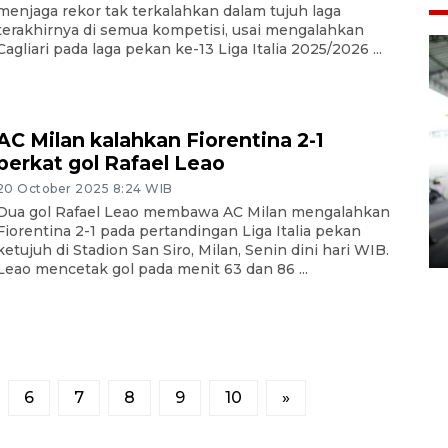
menjaga rekor tak terkalahkan dalam tujuh laga
terakhirnya di semua kompetisi, usai mengalahkan
Cagliari pada laga pekan ke-13 Liga Italia 2025/2026 ...
AC Milan kalahkan Fiorentina 2-1
berkat gol Rafael Leao
Yogyakarta Gamelan Festival
20 October 2025 8:24 WIB
Dua gol Rafael Leao membawa AC Milan mengalahkan
2026
Fiorentina 2-1 pada pertandingan Liga Italia pekan
03 August 2026 12:31 WIB
ketujuh di Stadion San Siro, Milan, Senin dini hari WIB.
Leao mencetak gol pada menit 63 dan 86 ...
6
7
8
9
10
»