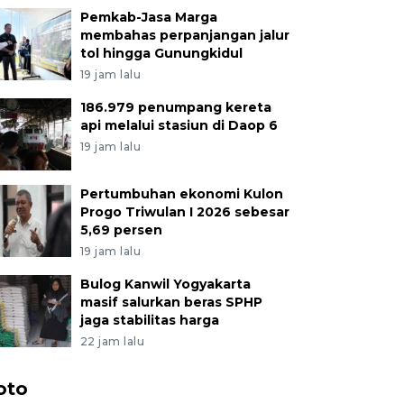
Pemkab-Jasa Marga
membahas perpanjangan jalur
tol hingga Gunungkidul
19 jam lalu
186.979 penumpang kereta
api melalui stasiun di Daop 6
19 jam lalu
Pertumbuhan ekonomi Kulon
Progo Triwulan I 2026 sebesar
5,69 persen
19 jam lalu
Bulog Kanwil Yogyakarta
masif salurkan beras SPHP
jaga stabilitas harga
22 jam lalu
oto