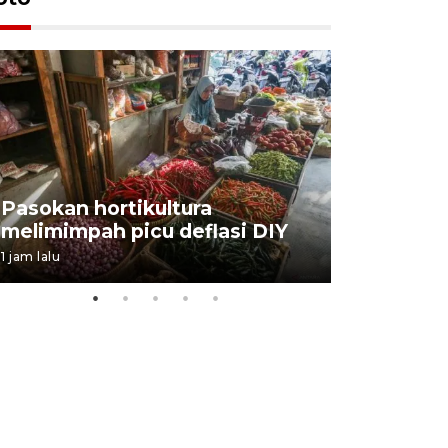
BPJS Kes
Pasokan hortikultura
perkuat s
melimimpah picu deflasi DIY
ANTARA B
1 jam lalu
03 August 202