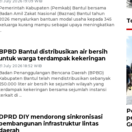
21 July 2026 19:09 WIB
Pemerintah Kabupaten (Pemkab) Bantul bersama
Badan Amil Zakat Nasional (Baznas) Bantul tahun
2026 menyalurkan bantuan modal usaha kepada 345
T
keluarga kurang mampu sebagai upaya meningkatkan
..
BPBD Bantul distribusikan air bersih
untuk warga terdampak kekeringan
21 July 2026 18:52 WIB
Badan Penanggulangan Bencana Daerah (BPBD)
Kabupaten Bantul telah mendistribusikan sebanyak
250.000 liter air bersih ke sejumlah wilayah yang
terdampak kekeringan bersama sejumlah instansi
terkait di ...
P
DPRD DIY mendorong sinkronisasi
p
pembangunan infrastruktur lintas
G
daerah