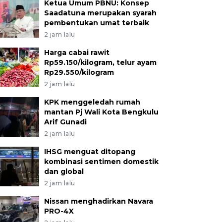
Ketua Umum PBNU: Konsep
Saadatuna merupakan syarah
pembentukan umat terbaik
2 jam lalu
Harga cabai rawit
Rp59.150/kilogram, telur ayam
Rp29.550/kilogram
2 jam lalu
KPK menggeledah rumah
mantan Pj Wali Kota Bengkulu
Arif Gunadi
2 jam lalu
IHSG menguat ditopang
kombinasi sentimen domestik
dan global
2 jam lalu
Nissan menghadirkan Navara
PRO-4X