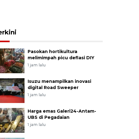
erkini
Pasokan hortikultura
melimimpah picu deflasi DIY
1 jam lalu
Isuzu menampilkan inovasi
digital Road Sweeper
1 jam lalu
Harga emas Galeri24-Antam-
UBS di Pegadaian
1 jam lalu