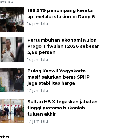
jam lalu
186.979 penumpang kereta
api melalui stasiun di Daop 6
14 jam lalu
Pertumbuhan ekonomi Kulon
Progo Triwulan I 2026 sebesar
5,69 persen
14 jam lalu
Bulog Kanwil Yogyakarta
masif salurkan beras SPHP
jaga stabilitas harga
17 jam lalu
Sultan HB X tegaskan jabatan
tinggi pratama bukanlah
tujuan akhir
17 jam lalu
oto