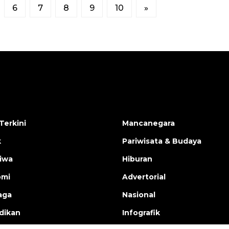
6
7
8
9
10
»
Terkini
Mancanegara
k
Pariwisata & Budaya
tiwa
Hiburan
omi
Advertorial
aga
Nasional
dikan
Infografik