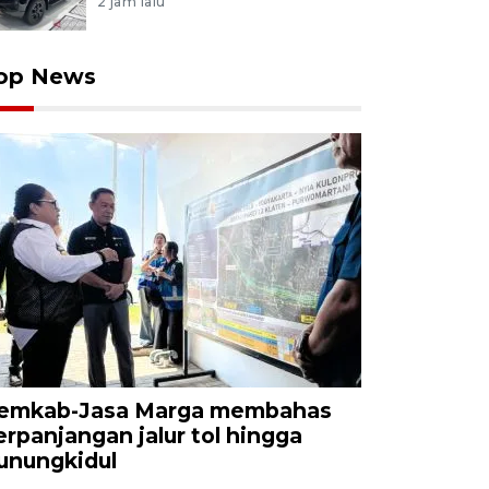
2 jam lalu
op News
emkab-Jasa Marga membahas
erpanjangan jalur tol hingga
unungkidul