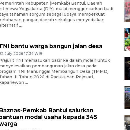
Pemerintah Kabupaten (Pemkab) Bantul, Daerah
Istimewa Yogyakarta (DIY), mulai menggencarkan budi
daya tanaman sorgum sebagai upaya memperkuat
ketahanan pangan daerah sekaligus menyediakan
alternatif ...
TNI bantu warga bangun jalan desa
22 July 2026 17:36 WIB
Prajurit TNI memasukan pasir ke dalam molen untuk
menyelesaikan pembangunan jalan desa pada
program TNI Manunggal Membangun Desa (TMMD)
Tahap III Tahun 2026 di Padukuhan Rejosari,
Kapanewon ...
Baznas-Pemkab Bantul salurkan
bantuan modal usaha kepada 345
warga