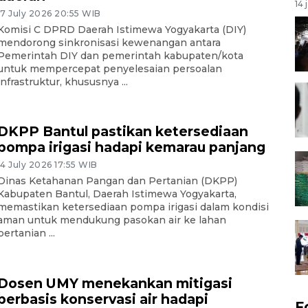
14 
17 July 2026 20:55 WIB
Komisi C DPRD Daerah Istimewa Yogyakarta (DIY)
mendorong sinkronisasi kewenangan antara
Pemerintah DIY dan pemerintah kabupaten/kota
untuk mempercepat penyelesaian persoalan
infrastruktur, khususnya ...
DKPP Bantul pastikan ketersediaan
pompa irigasi hadapi kemarau panjang
14 July 2026 17:55 WIB
Dinas Ketahanan Pangan dan Pertanian (DKPP)
Kabupaten Bantul, Daerah Istimewa Yogyakarta,
memastikan ketersediaan pompa irigasi dalam kondisi
aman untuk mendukung pasokan air ke lahan
pertanian ...
Dosen UMY menekankan mitigasi
berbasis konservasi air hadapi
F