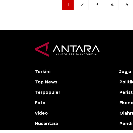
1
2
3
4
5
Terkini
Jogja 
Top News
Politi
Terpopuler
Peris
Foto
Ekon
Video
Olahr
Nusantara
Pendi