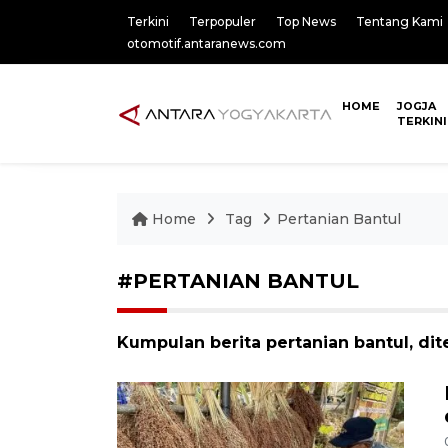
Terkini
Terpopuler
Top News
Tentang Kami
otomotif.antaranews.com
HOME
JOGJA
TERKINI
Home
Tag
Pertanian Bantul
#PERTANIAN BANTUL
Kumpulan berita pertanian bantul, dit