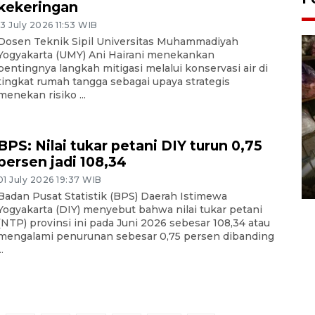
kekeringan
13 July 2026 11:53 WIB
Dosen Teknik Sipil Universitas Muhammadiyah
Yogyakarta (UMY) Ani Hairani menekankan
pentingnya langkah mitigasi melalui konservasi air di
tingkat rumah tangga sebagai upaya strategis
menekan risiko ...
BPS: Nilai tukar petani DIY turun 0,75
persen jadi 108,34
Bantul Creative Expo 2026
01 July 2026 19:37 WIB
02 August 2026 0:49 WIB
Badan Pusat Statistik (BPS) Daerah Istimewa
Yogyakarta (DIY) menyebut bahwa nilai tukar petani
(NTP) provinsi ini pada Juni 2026 sebesar 108,34 atau
mengalami penurunan sebesar 0,75 persen dibanding
..