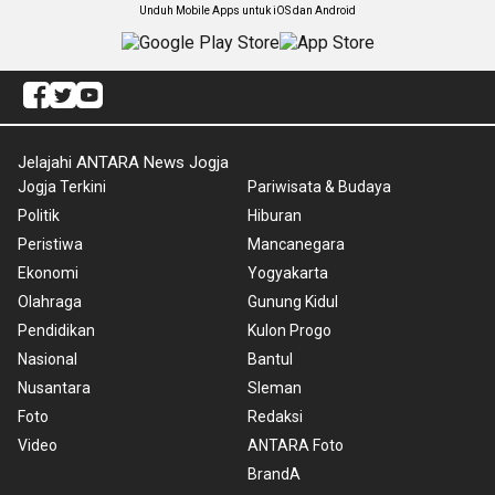
Unduh Mobile Apps untuk iOS dan Android
Jelajahi ANTARA News Jogja
Jogja Terkini
Pariwisata & Budaya
Politik
Hiburan
Peristiwa
Mancanegara
Ekonomi
Yogyakarta
Olahraga
Gunung Kidul
Pendidikan
Kulon Progo
Nasional
Bantul
Nusantara
Sleman
Foto
Redaksi
Video
ANTARA Foto
BrandA