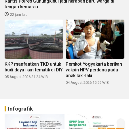
Rantis Polres Gunungkidul jadi harapan baru warga di
tengah kemarau
22 jam lalu
KKP manfaatkan TKD untuk
Pemkot Yogyakarta berikan
budi daya ikan tematik di DIY
vaksin HPV perdana pada
anak laki-laki
05 August 2026 21:24 WIB
04 August 2026 15:59 WIB
Infografik