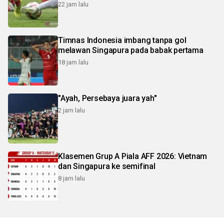
22 jam lalu
Timnas Indonesia imbang tanpa gol
melawan Singapura pada babak pertama
18 jam lalu
"Ayah, Persebaya juara yah"
2 jam lalu
Klasemen Grup A Piala AFF 2026: Vietnam
dan Singapura ke semifinal
8 jam lalu