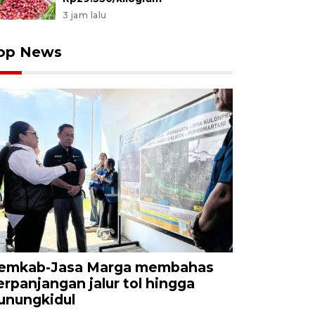
3 jam lalu
op News
emkab-Jasa Marga membahas
erpanjangan jalur tol hingga
unungkidul