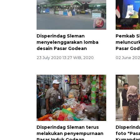
Disperindag Sleman
Pemkab S
menyelenggarakan lomba
meluncurk
desain Pasar Godean
Pasar Go
23 July 2020 13:27 WIB, 2020
02 June 202
Disperindag Sleman terus
Disperind
melakukan penyempurnaan
foto "Pas
Pasar Induk Godean
Kumanda