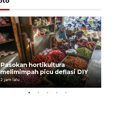
oto
BPJS Kes
Pasokan hortikultura
perkuat s
melimimpah picu deflasi DIY
ANTARA B
2 jam lalu
03 August 202