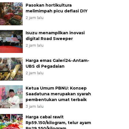
Pasokan hortikultura
melimimpah picu deflasi DIY
2 jam lalu
Isuzu menampilkan inovasi
digital Road Sweeper
2 jam lalu
Harga emas Galeri24-Antam-
UBS di Pegadaian
2 jam lalu
Ketua Umum PBNU: Konsep
Saadatuna merupakan syarah
pembentukan umat terbaik
3 jam lalu
Harga cabai rawit
Rp59.150/kilogram, telur ayam
Rp29.550/kilogram