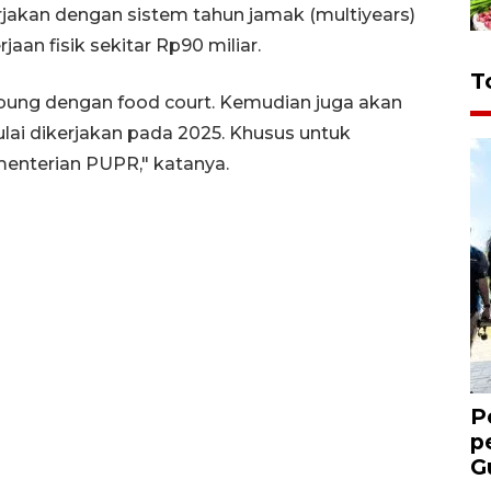
erjakan dengan sistem tahun jamak (multiyears)
aan fisik sekitar Rp90 miliar.
T
ubung dengan food court. Kemudian juga akan
ai dikerjakan pada 2025. Khusus untuk
menterian PUPR," katanya.
P
p
G