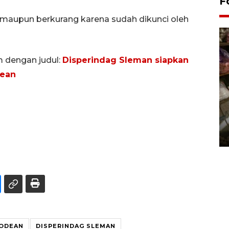
F
 maupun berkurang karena sudah dikunci oleh
m dengan judul:
Disperindag Sleman siapkan
dean
Bantul Creative Expo 2026
02 August 2026 0:49 WIB
GODEAN
DISPERINDAG SLEMAN