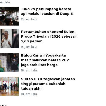
jam lalu
186.979 penumpang kereta
api melalui stasiun di Daop 6
15 jam lalu
Pertumbuhan ekonomi Kulon
Progo Triwulan I 2026 sebesar
5,69 persen
15 jam lalu
Bulog Kanwil Yogyakarta
masif salurkan beras SPHP
jaga stabilitas harga
18 jam lalu
Sultan HB X tegaskan jabatan
tinggi pratama bukanlah
tujuan akhir
18 jam lalu