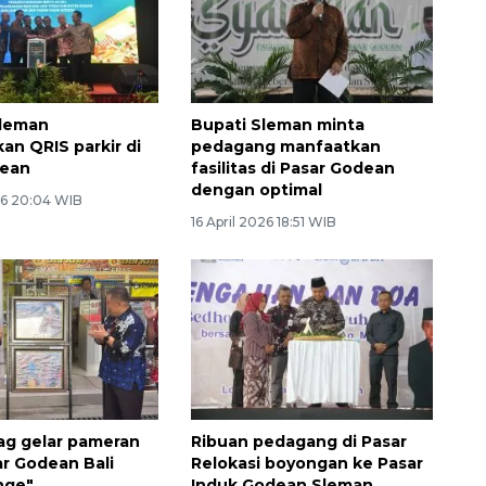
leman
Bupati Sleman minta
an QRIS parkir di
pedagang manfaatkan
dean
fasilitas di Pasar Godean
dengan optimal
6 20:04 WIB
16 April 2026 18:51 WIB
ag gelar pameran
Ribuan pedagang di Pasar
ar Godean Bali
Relokasi boyongan ke Pasar
nge"
Induk Godean Sleman