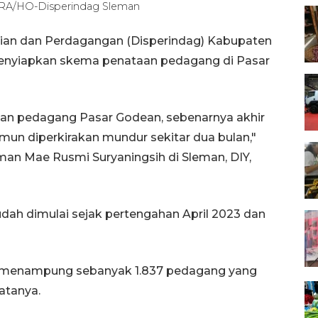
TARA/HO-Disperindag Sleman
rian dan Perdagangan (Disperindag) Kabupaten
menyiapkan skema penataan pedagang di Pasar
n pedagang Pasar Godean, sebenarnya akhir
 namun diperkirakan mundur sekitar dua bulan,"
an Mae Rusmi Suryaningsih di Sleman, DIY,
sudah dimulai sejak pertengahan April 2023 dan
kan menampung sebanyak 1.837 pedagang yang
atanya.