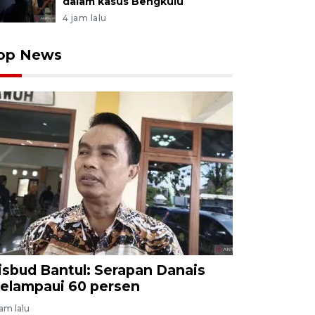
dalam kasus Bengkulu
4 jam lalu
op News
isbud Bantul: Serapan Danais
elampaui 60 persen
jam lalu