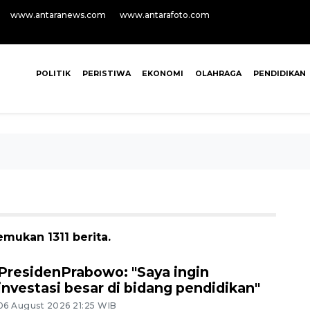
www.antaranews.com
www.antarafoto.com
POLITIK
PERISTIWA
EKONOMI
OLAHRAGA
PENDIDIKAN
emukan 1311 berita.
PresidenPrabowo: "Saya ingin
investasi besar di bidang pendidikan"
06 August 2026 21:25 WIB