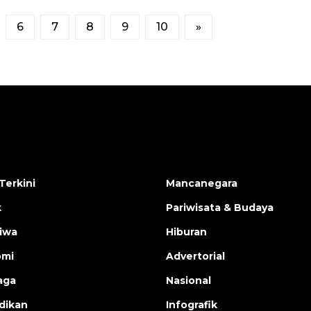
6
7
8
9
10
»
Terkini
Mancanegara
k
Pariwisata & Budaya
tiwa
Hiburan
omi
Advertorial
aga
Nasional
dikan
Infografik