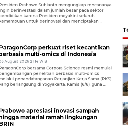
Presiden Prabowo Subianto mengungkap rencananya
ingin berinvestasi dalam jumlah besar pada sektor
pendidikan karena Presiden meyakini seluruh
kemampuan untuk berinovasi dan menciptakan ...
T
ParagonCorp perkuat riset kecantikan
berbasis multi-omics di Indonesia
06 August 2026 21:14 WIB
ParagonCorp bersama Corpora Science resmi memulai
pengembangan penelitian berbasis multi-omics
melalui penandatanganan Perjanjian Kerja Sama (PKS)
yang berlangsung di Yogyakarta, Kamis (6/8), guna ...
Prabowo apresiasi inovasi sampah
hingga material ramah lingkungan
BRIN