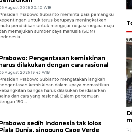
pendidikan
06 August 2026 20:40 WIB
Presiden Prabowo Subianto meminta para pemangku
kepentingan untuk terus berupaya meningkatkan
T
mutu pendidikan untuk mengejar negara-negara maju
dan memajukan sumber daya manusia (SDM)
Indonesia. ...
Prabowo: Pengentasan kemiskinan
harus dilakukan dengan cara rasional
06 August 2026 19:43 WIB
Presiden Prabowo Subianto mengatakan langkah
pengentasan kemiskinan dalam upaya memastikan
kebangkitan bangsa harus dilakukan berdasarkan
sains dan cara yang rasional. Dalam pertemuan
dengan 150 ...
D
m
Prabowo sedih Indonesia tak lolos
Piala Dunia, singgung Cape Verde
15 