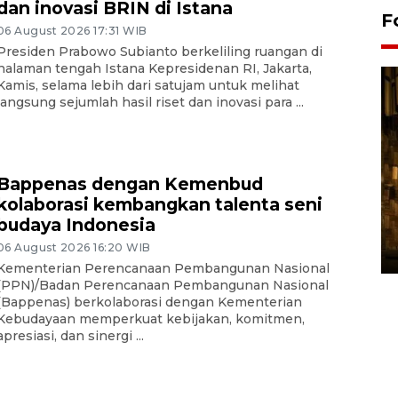
dan inovasi BRIN di Istana
F
06 August 2026 17:31 WIB
Presiden Prabowo Subianto berkeliling ruangan di
halaman tengah Istana Kepresidenan RI, Jakarta,
Kamis, selama lebih dari satujam untuk melihat
langsung sejumlah hasil riset dan inovasi para ...
Bappenas dengan Kemenbud
kolaborasi kembangkan talenta seni
Pasokan hortikultura
budaya Indonesia
melimpah picu deflasi DIY
06 August 2026 16:20 WIB
06 August 2026 11:37 WIB
Kementerian Perencanaan Pembangunan Nasional
(PPN)/Badan Perencanaan Pembangunan Nasional
(Bappenas) berkolaborasi dengan Kementerian
Kebudayaan memperkuat kebijakan, komitmen,
apresiasi, dan sinergi ...