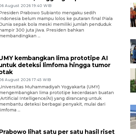
06 August 2026 19:40 WIB
Presiden Prabowo Subianto mengaku sedih
Indonesia belum mampu lolos ke putaran final Piala
Dunia sepak bola meski memiliki jumlah penduduk
hampir 300 juta jiwa. Presiden bahkan
membandingkan ...
UMY kembangkan lima prototipe AI
untuk deteksi limfoma hingga tumor
otak
06 August 2026 17:45 WIB
Universitas Muhammadiyah Yogyakarta (UMY)
mengembangkan lima prototipe kecerdasan buatan
(Artificial Intelligence/AI) yang dirancang untuk
membantu deteksi berbagai penyakit, mulai dari
limfoma ...
Prabowo lihat satu per satu hasil riset