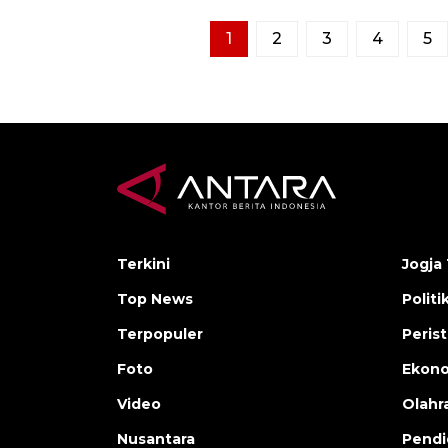
1
2
3
4
5
Terkini
Jogja 
Top News
Politi
Terpopuler
Peris
Foto
Ekon
Video
Olahr
Nusantara
Pendi