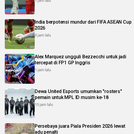
1 jam lalu
India berpotensi mundur dari FIFA ASEAN Cup
2026
5 jam lalu
Alex Marquez ungguli Bezzecchi untuk jadi
tercepat di FP1 GP Inggris
1 jam lalu
Dewa United Esports umumkan "rosters"
pemain untuk MPL ID musim ke-18
15 jam lalu
Persebaya juara Piala Presiden 2026 lewat
adu penalti