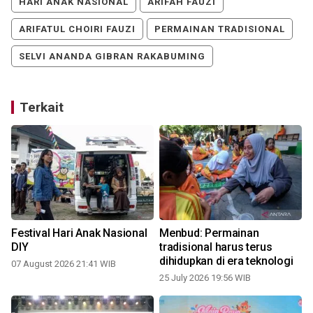
HARI ANAK NASIONAL
ARIFAH FAUZI
ARIFATUL CHOIRI FAUZI
PERMAINAN TRADISIONAL
SELVI ANANDA GIBRAN RAKABUMING
Terkait
Festival Hari Anak Nasional
Menbud: Permainan
DIY
tradisional harus terus
dihidupkan di era teknologi
07 August 2026 21:41 WIB
25 July 2026 19:56 WIB
2