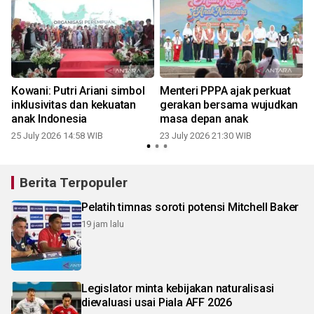
Kowani: Putri Ariani simbol
Menteri PPPA ajak perkuat
inklusivitas dan kekuatan
gerakan bersama wujudkan
k
anak Indonesia
masa depan anak
25 July 2026 14:58 WIB
23 July 2026 21:30 WIB
2
Berita Terpopuler
Pelatih timnas soroti potensi Mitchell Baker
19 jam lalu
Legislator minta kebijakan naturalisasi
dievaluasi usai Piala AFF 2026