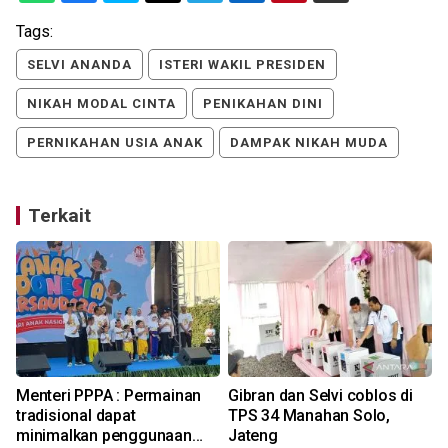
Tags:
SELVI ANANDA
ISTERI WAKIL PRESIDEN
NIKAH MODAL CINTA
PENIKAHAN DINI
PERNIKAHAN USIA ANAK
DAMPAK NIKAH MUDA
Terkait
Menteri PPPA : Permainan
Gibran dan Selvi coblos di
tradisional dapat
TPS 34 Manahan Solo,
r
minimalkan penggunaan
Jateng