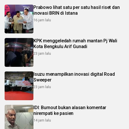
Prabowo lihat satu per satu hasil riset dan
inovasi BRIN di Istana
16 jam lalu
KPK menggeledah rumah mantan Pj Wali
Kota Bengkulu Arif Gunadi
23 jam lalu
Isuzu menampilkan inovasi digital Road
Sweeper
23 jam lalu
IDI: Burnout bukan alasan komentar
nirempati ke pasien
14 jam lalu