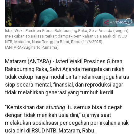
Isteri Wakil Presiden Gibran Rakabuming Raka, Selvi Ananda (tengah)
melakukan sosialisasi terkait dampak pernikahan usia anak di RSUD
NTB, Mataram, Nusa Tenggara Barat, Rabu (11/6/2025).
(ANTARA/Sugiharto Purnama)
Mataram (ANTARA) - Isteri Wakil Presiden Gibran
Rakabuming Raka, Selvi Ananda mengatakan nikah
tidak cukup hanya modal cinta melainkan juga harus
siap secara mental, finansial, dan reproduksi agar
tidak melahirkan generasi yang tumbuh kerdil.
"Kemiskinan dan
stunting
itu semua bisa dicegah
dengan tidak menikah usia dini," ujarnya saat
melakukan sosialisasi pencegahan pernikahan anak
usia dini di RSUD NTB, Mataram, Rabu.