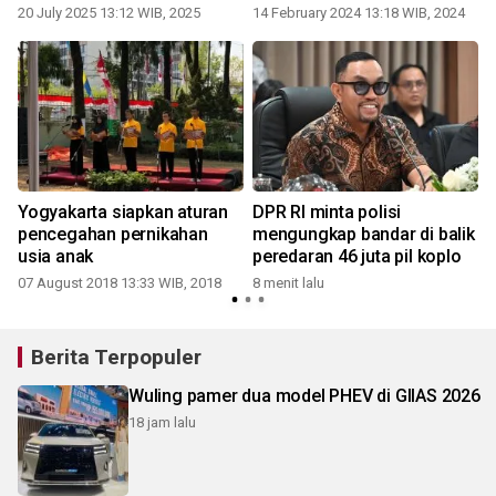
gawai
20 July 2025 13:12 WIB, 2025
14 February 2024 13:18 WIB, 2024
1
Yogyakarta siapkan aturan
DPR RI minta polisi
i
pencegahan pernikahan
mengungkap bandar di balik
usia anak
peredaran 46 juta pil koplo
07 August 2018 13:33 WIB, 2018
8 menit lalu
2
Berita Terpopuler
Wuling pamer dua model PHEV di GIIAS 2026
18 jam lalu