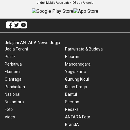
Unduh Mobile Apps untuk iOS dan Android
Jelajahi ANTARA News Jogja
Jogja Terkini
Pariwisata & Budaya
Politik
Hiburan
Peristiwa
Mancanegara
Ekonomi
Yogyakarta
Olahraga
Gunung Kidul
Pendidikan
Kulon Progo
Nasional
Bantul
Nusantara
Sleman
Foto
Redaksi
Video
ANTARA Foto
BrandA