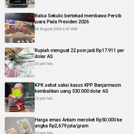
Balsa Sekulic bertekad membawa Persib
juara Piala Presiden 2026
06 August 2026 6:47 WIB
Rupiah menguat 22 poin jadi Rp17.911 per
dolar AS
20 jam lalu
KPK sebut saksi kasus KPP Banjarmasin
kembalikan uang 530.000 dolar AS
23 jam lalu
Harga emas Antam meroket Rp50.000 ke
angka Rp2,679 juta/gram
20 jam lalu