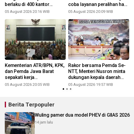
k
berlaku di 400 kantor
coba layanan peralihan hak
pertanahan
10 hari di 15 kantah
05 August 2026 20:16 WIB
05 August 2026 20:09 WIB
3
Kementerian ATR/BPN, KPK,
Rakor bersama Pemda Se-
dan Pemda Jawa Barat
NTT, Menteri Nusron minta
sepakati kerja
dukungan kepala daerah
2
a
samapencegahan korupsi
wujudkan transformasi
05 August 2026 20:05 WIB
05 August 2026 19:57 WIB
layanan pertanahan
Berita Terpopuler
Wuling pamer dua model PHEV di GIIAS 2026
14 jam lalu