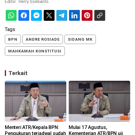
Editor :
Herry Soebanto
Tags:
BPN
ANDRE ROSIADE
SIDANG MK
MAHKAMAH KONSTITUSI
Terkait
Menteri ATR/Kepala BPN:
Mulai 17 Agustus,
m
Pengukuran terjadwal sudah
Kementerian ATR/BPN uji