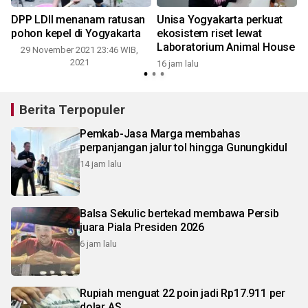
n
DPP LDII menanam ratusan
Unisa Yogyakarta perkuat
pohon kepel di Yogyakarta
ekosistem riset lewat
Laboratorium Animal House
29 November 2021 23:46 WIB,
2021
16 jam lalu
Berita Terpopuler
Pemkab-Jasa Marga membahas
perpanjangan jalur tol hingga Gunungkidul
14 jam lalu
Balsa Sekulic bertekad membawa Persib
juara Piala Presiden 2026
6 jam lalu
Rupiah menguat 22 poin jadi Rp17.911 per
dolar AS