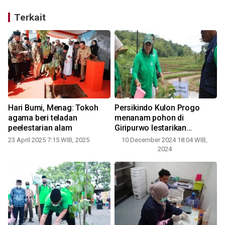
Terkait
Hari Bumi, Menag: Tokoh
Persikindo Kulon Progo
agama beri teladan
menanam pohon di
peelestarian alam
Giripurwo lestarikan
lingkungan
23 April 2025 7:15 WIB, 2025
10 December 2024 18:04 WIB,
2
2024