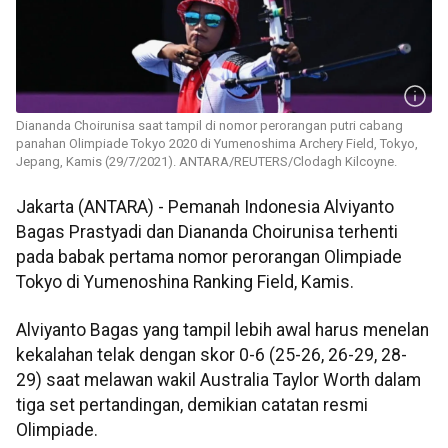
Diananda Choirunisa saat tampil di nomor perorangan putri cabang
panahan Olimpiade Tokyo 2020 di Yumenoshima Archery Field, Tokyo,
Jepang, Kamis (29/7/2021). ANTARA/REUTERS/Clodagh Kilcoyne.
Jakarta (ANTARA) - Pemanah Indonesia Alviyanto
Bagas Prastyadi dan Diananda Choirunisa terhenti
pada babak pertama nomor perorangan Olimpiade
Tokyo di Yumenoshina Ranking Field, Kamis.
Alviyanto Bagas yang tampil lebih awal harus menelan
kekalahan telak dengan skor 0-6 (25-26, 26-29, 28-
29) saat melawan wakil Australia Taylor Worth dalam
tiga set pertandingan, demikian catatan resmi
Olimpiade.