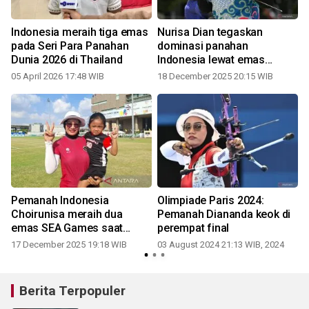
Indonesia meraih tiga emas
Nurisa Dian tegaskan
u
pada Seri Para Panahan
dominasi panahan
Dunia 2026 di Thailand
Indonesia lewat emas
compound putri
05 April 2026 17:48 WIB
18 December 2025 20:15 WIB
Pemanah Indonesia
Olimpiade Paris 2024:
Choirunisa meraih dua
Pemanah Diananda keok di
emas SEA Games saat
perempat final
hamil anak kedua
17 December 2025 19:18 WIB
03 August 2024 21:13 WIB, 2024
Berita Terpopuler