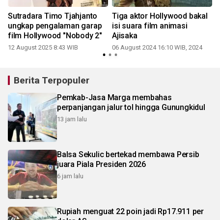
t
Sutradara Timo Tjahjanto
Tiga aktor Hollywood bakal
ungkap pengalaman garap
isi suara film animasi
film Hollywood "Nobody 2"
Ajisaka
0
12 August 2025 8:43 WIB
06 August 2024 16:10 WIB, 2024
Berita Terpopuler
Pemkab-Jasa Marga membahas
perpanjangan jalur tol hingga Gunungkidul
13 jam lalu
Balsa Sekulic bertekad membawa Persib
juara Piala Presiden 2026
6 jam lalu
Rupiah menguat 22 poin jadi Rp17.911 per