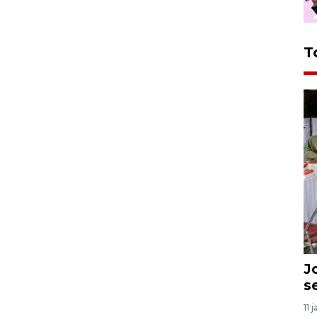
T
J
s
11 