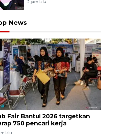
2 jam lalu
op News
ob Fair Bantul 2026 targetkan
erap 750 pencari kerja
jam lalu