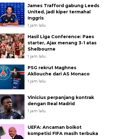
James Trafford gabung Leeds
United, jadi kiper termahal
Inggris
1 jam lalu
Hasil Liga Conference: Paes
starter, Ajax menang 3-1 atas
Shelbourne
1 jam lalu
PSG rekrut Maghnes
Akliouche dari AS Monaco
1 jam lalu
Vinicius perpanjang kontrak
dengan Real Madrid
1 jam lalu
UEFA: Ancaman boikot
kompetisi FIFA masih terbuka