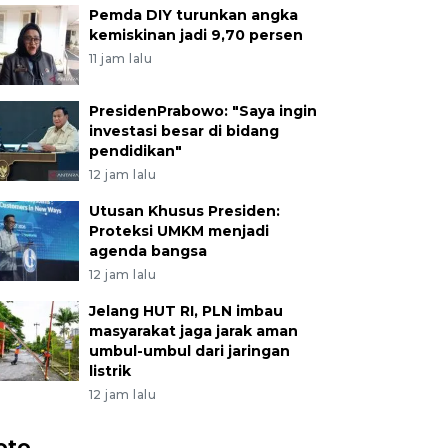
Pemda DIY turunkan angka
kemiskinan jadi 9,70 persen
11 jam lalu
PresidenPrabowo: "Saya ingin
investasi besar di bidang
pendidikan"
12 jam lalu
Utusan Khusus Presiden:
Proteksi UMKM menjadi
agenda bangsa
12 jam lalu
Jelang HUT RI, PLN imbau
masyarakat jaga jarak aman
umbul-umbul dari jaringan
listrik
12 jam lalu
oto