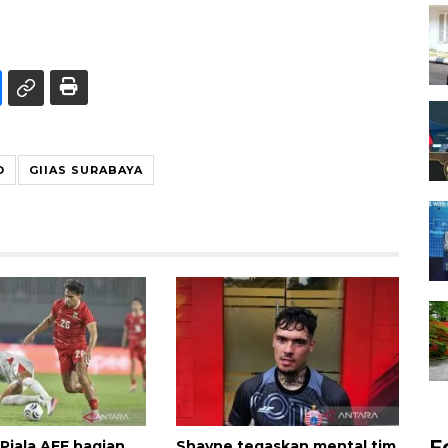
D
GIIAS SURABAYA
F
Piala AFF bagian
Shayne tegaskan mental tim