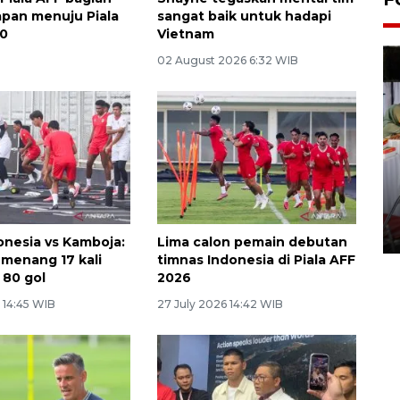
iapan menuju Piala
sangat baik untuk hadapi
30
Vietnam
02 August 2026 6:32 WIB
Pameran seni rupa karya
seniman neurodivergen
03 August 2026 13:03 WIB
onesia vs Kamboja:
Lima calon pemain debutan
 menang 17 kali
timnas Indonesia di Piala AFF
 80 gol
2026
 14:45 WIB
27 July 2026 14:42 WIB