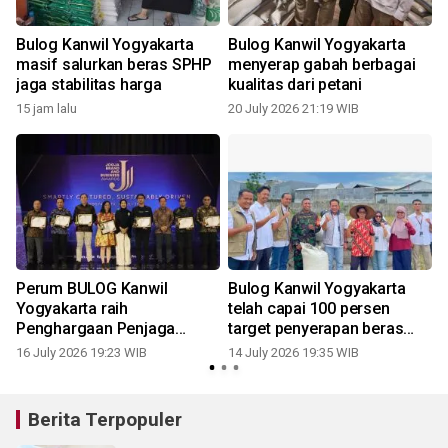
Bulog Kanwil Yogyakarta
Bulog Kanwil Yogyakarta
B
masif salurkan beras SPHP
menyerap gabah berbagai
jaga stabilitas harga
kualitas dari petani
15 jam lalu
20 July 2026 21:19 WIB
Perum BULOG Kanwil
Bulog Kanwil Yogyakarta
m
Yogyakarta raih
telah capai 100 persen
Penghargaan Penjaga
target penyerapan beras
Ketahanan Pangan
tahun 2026
16 July 2026 19:23 WIB
14 July 2026 19:35 WIB
Berita Terpopuler