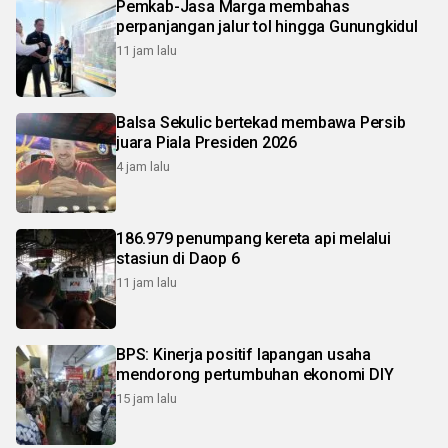
Pemkab-Jasa Marga membahas
perpanjangan jalur tol hingga Gunungkidul
11 jam lalu
Balsa Sekulic bertekad membawa Persib
juara Piala Presiden 2026
4 jam lalu
186.979 penumpang kereta api melalui
stasiun di Daop 6
11 jam lalu
BPS: Kinerja positif lapangan usaha
mendorong pertumbuhan ekonomi DIY
15 jam lalu