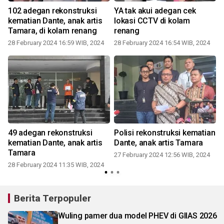
102 adegan rekonstruksi
YA tak akui adegan cek
kematian Dante, anak artis
lokasi CCTV di kolam
Tamara, di kolam renang
renang
28 February 2024 16:59 WIB, 2024
28 February 2024 16:54 WIB, 2024
2
t
49 adegan rekonstruksi
Polisi rekonstruksi kematian
kematian Dante, anak artis
Dante, anak artis Tamara
Tamara
27 February 2024 12:56 WIB, 2024
28 February 2024 11:35 WIB, 2024
1
Berita Terpopuler
Wuling pamer dua model PHEV di GIIAS 2026