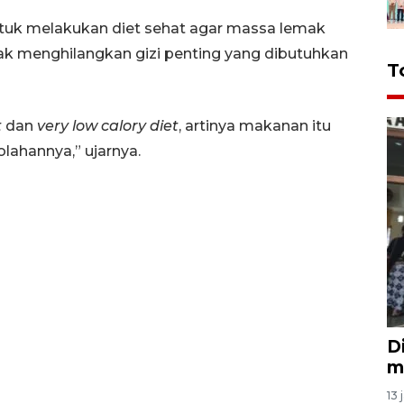
tuk melakukan diet sehat agar massa lemak
dak menghilangkan gizi penting yang dibutuhkan
T
t
dan
very low calory diet
, artinya makanan itu
lahannya,” ujarnya.
D
m
13 