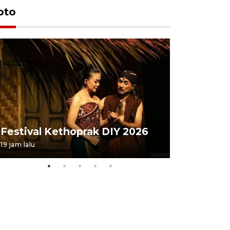
oto
Festival 
Festival Kethoprak DIY 2026
DIY
19 jam lalu
07 August 202