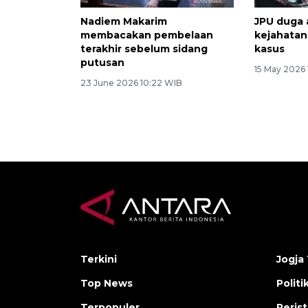
Nadiem Makarim
JPU duga
membacakan pembelaan
kejahatan
terakhir sebelum sidang
kasus
putusan
15 May 2026 
23 June 2026 10:22 WIB
Terkini
Jogja 
Top News
Politi
Terpopuler
Peris