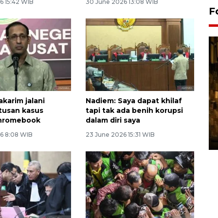
6 15:42 WIB
30 June 2026 13:08 WIB
F
karim jalani
Nadiem: Saya dapat khilaf
tusan kasus
tapi tak ada benih korupsi
Pasokan hortikultura
Chromebook
dalam diri saya
melimpah picu deflasi DIY
6 8:08 WIB
23 June 2026 15:31 WIB
06 August 2026 11:37 WIB