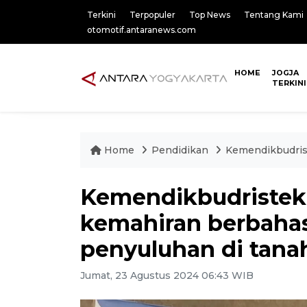
Terkini
Terpopuler
Top News
Tentang Kami
otomotif.antaranews.com
HOME
JOGJA
TERKINI
Home
Pendidikan
Kemendikbudris
Kemendikbudriste
kemahiran berbahas
penyuluhan di tanah
Jumat, 23 Agustus 2024 06:43 WIB