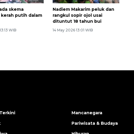
 ada skema
Nadiem Makarim peluk dan
 kerah putih dalam
rangkul sopir ojol usai
dituntut 18 tahun bui
13:13 WIB
14 May 2026 13:01 WIB
Terkini
Mancanegara
k
Pariwisata & Budaya
tiwa
Hiburan