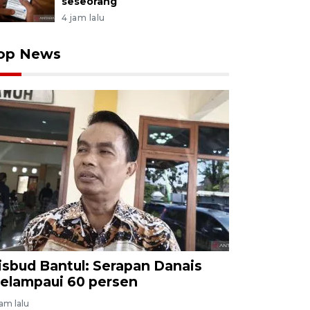
seseorang
4 jam lalu
op News
isbud Bantul: Serapan Danais
elampaui 60 persen
jam lalu