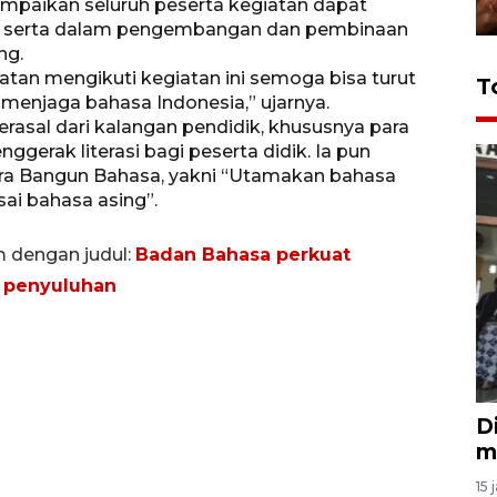
mpaikan seluruh peserta kegiatan dapat
ut serta dalam pengembangan dan pembinaan
ng.
an mengikuti kegiatan ini semoga bisa turut
T
menjaga bahasa Indonesia,” ujarnya.
rasal dari kalangan pendidik, khususnya para
gerak literasi bagi peserta didik. Ia pun
ra Bangun Bahasa, yakni “Utamakan bahasa
sai bahasa asing”.
m dengan judul:
Badan Bahasa perkuat
t penyuluhan
D
m
15 