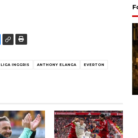
F
LIGA INGGRIS
ANTHONY ELANGA
EVERTON
Pasokan hortikultura
melimpah picu deflasi DIY
06 August 2026 11:37 WIB