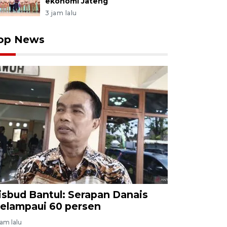
ekonomi Jateng
3 jam lalu
op News
isbud Bantul: Serapan Danais
elampaui 60 persen
jam lalu