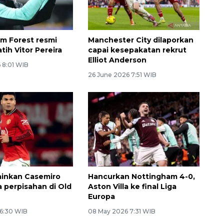
m Forest resmi
Manchester City dilaporkan
tih Vitor Pereira
capai kesepakatan rekrut
Elliot Anderson
 8:01 WIB
26 June 2026 7:51 WIB
ainkan Casemiro
Hancurkan Nottingham 4-0,
a perpisahan di Old
Aston Villa ke final Liga
Europa
 6:30 WIB
08 May 2026 7:31 WIB