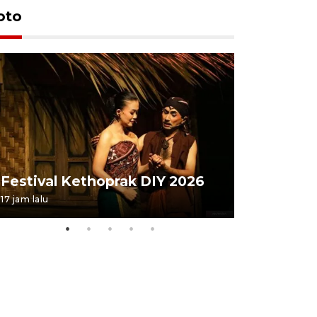
oto
Festival 
Festival Kethoprak DIY 2026
DIY
17 jam lalu
07 August 202