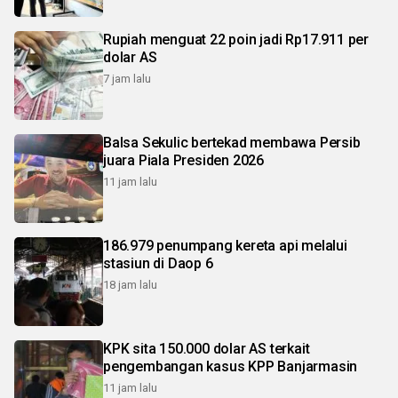
Rupiah menguat 22 poin jadi Rp17.911 per
dolar AS
7 jam lalu
Balsa Sekulic bertekad membawa Persib
juara Piala Presiden 2026
11 jam lalu
186.979 penumpang kereta api melalui
stasiun di Daop 6
18 jam lalu
KPK sita 150.000 dolar AS terkait
pengembangan kasus KPP Banjarmasin
11 jam lalu