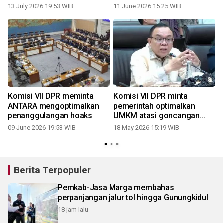
13 July 2026 19:53 WIB
11 June 2026 15:25 WIB
2
Komisi VII DPR meminta
Komisi VII DPR minta
ANTARA mengoptimalkan
pemerintah optimalkan
penanggulangan hoaks
UMKM atasi goncangan
global
09 June 2026 19:53 WIB
18 May 2026 15:19 WIB
Berita Terpopuler
Pemkab-Jasa Marga membahas
perpanjangan jalur tol hingga Gunungkidul
18 jam lalu