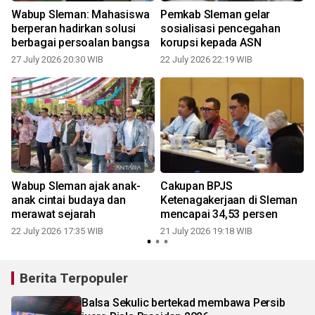
b
Wabup Sleman: Mahasiswa
Pemkab Sleman gelar
berperan hadirkan solusi
sosialisasi pencegahan
berbagai persoalan bangsa
korupsi kepada ASN
27 July 2026 20:30 WIB
22 July 2026 22:19 WIB
1
Wabup Sleman ajak anak-
Cakupan BPJS
anak cintai budaya dan
Ketenagakerjaan di Sleman
merawat sejarah
mencapai 34,53 persen
22 July 2026 17:35 WIB
21 July 2026 19:18 WIB
1
Berita Terpopuler
Balsa Sekulic bertekad membawa Persib