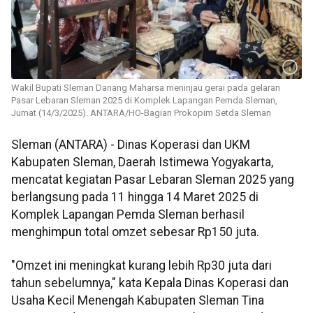
Wakil Bupati Sleman Danang Maharsa meninjau gerai pada gelaran
Pasar Lebaran Sleman 2025 di Komplek Lapangan Pemda Sleman,
Jumat (14/3/2025). ANTARA/HO-Bagian Prokopim Setda Sleman
Sleman (ANTARA) - Dinas Koperasi dan UKM
Kabupaten Sleman, Daerah Istimewa Yogyakarta,
mencatat kegiatan Pasar Lebaran Sleman 2025 yang
berlangsung pada 11 hingga 14 Maret 2025 di
Komplek Lapangan Pemda Sleman berhasil
menghimpun total omzet sebesar Rp150 juta.
"Omzet ini meningkat kurang lebih Rp30 juta dari
tahun sebelumnya," kata Kepala Dinas Koperasi dan
Usaha Kecil Menengah Kabupaten Sleman Tina