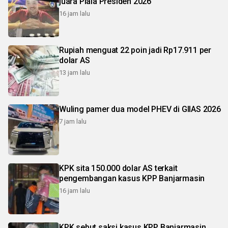
juara Piala Presiden 2026
16 jam lalu
Rupiah menguat 22 poin jadi Rp17.911 per
dolar AS
13 jam lalu
Wuling pamer dua model PHEV di GIIAS 2026
7 jam lalu
KPK sita 150.000 dolar AS terkait
pengembangan kasus KPP Banjarmasin
16 jam lalu
KPK sebut saksi kasus KPP Banjarmasin