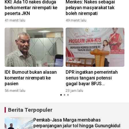
KKI: Ada 10 nakes diduga
Menkes: Nakes sebagai
berkomentar nirempati ke
pelayan masyarakat tak
peserta JKN
boleh nirempati
41 menit lalu
49 menit lalu
IDI: Burnout bukan alasan
DPR ingatkan pemerintah
komentar nirempati ke
serius tangani potensi
pasien
gagal bayar BPJS
Kesehatan
56 menit lalu
23 jam lalu
3
Berita Terpopuler
Pemkab-Jasa Marga membahas
perpanjangan jalur tol hingga Gunungkidul