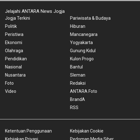
Jelajahi ANTARA News Jogja
Jogja Terkini
Pariwisata & Budaya
Politik
Hiburan
Peristiwa
Mancanegara
Ekonomi
Yogyakarta
Olahraga
Gunung Kidul
Pendidikan
Kulon Progo
Nasional
Bantul
Nusantara
Sleman
Foto
Redaksi
Video
ANTARA Foto
BrandA
RSS
Ketentuan Penggunaan
Kebijakan Cookie
Kebijakan Privasi
Pedoman Media Siber