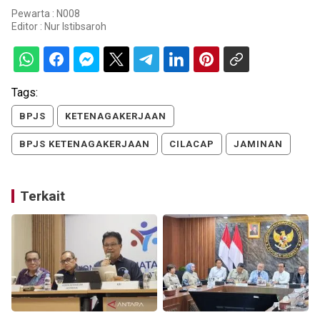
Pewarta : N008
Editor :
Nur Istibsaroh
Tags:
BPJS
KETENAGAKERJAAN
BPJS KETENAGAKERJAAN
CILACAP
JAMINAN
Terkait