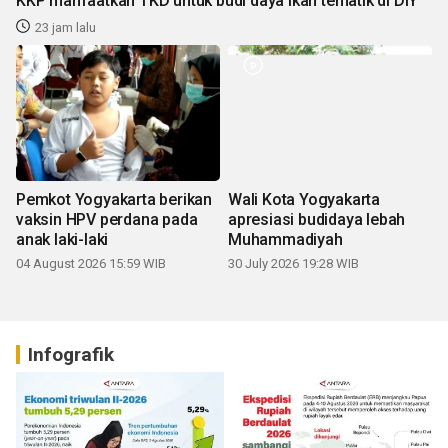
KKP manfaatkan TKD untuk budi daya ikan tematik di DIY
23 jam lalu
Pemkot Yogyakarta berikan
Wali Kota Yogyakarta
vaksin HPV perdana pada
apresiasi budidaya lebah
anak laki-laki
Muhammadiyah
04 August 2026 15:59 WIB
30 July 2026 19:28 WIB
Infografik