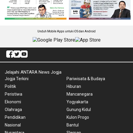
Unduh Mobile Apps untuk iOS dan Android
Jelajahi ANTARA News Jogja
Jogja Terkini
Pariwisata & Budaya
Politik
Hiburan
Peristiwa
Mancanegara
Ekonomi
Yogyakarta
Olahraga
Gunung Kidul
Pendidikan
Kulon Progo
Nasional
Bantul
Nusantara
Sleman