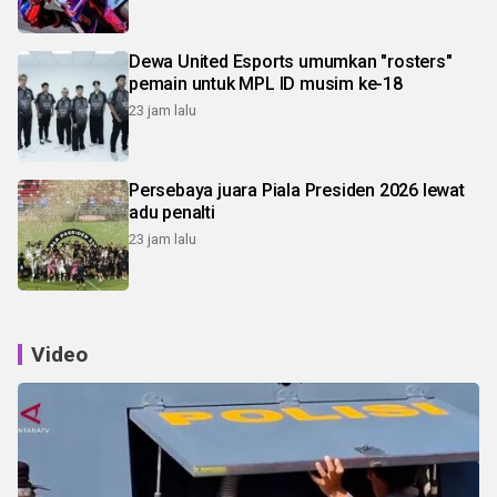
Dewa United Esports umumkan "rosters"
pemain untuk MPL ID musim ke-18
23 jam lalu
Persebaya juara Piala Presiden 2026 lewat
adu penalti
23 jam lalu
Video