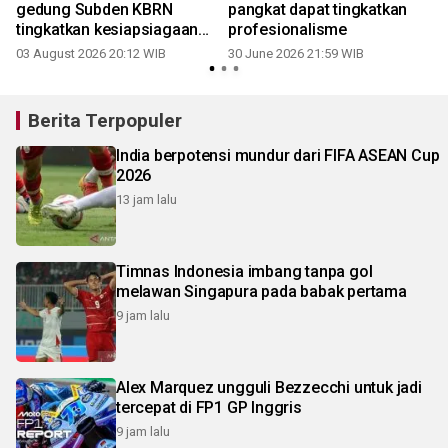
gedung Subden KBRN
pangkat dapat tingkatkan
tingkatkan kesiapsiagaan
profesionalisme
Gegana
03 August 2026 20:12 WIB
30 June 2026 21:59 WIB
Berita Terpopuler
India berpotensi mundur dari FIFA ASEAN Cup
2026
13 jam lalu
Timnas Indonesia imbang tanpa gol
melawan Singapura pada babak pertama
9 jam lalu
Alex Marquez ungguli Bezzecchi untuk jadi
tercepat di FP1 GP Inggris
9 jam lalu