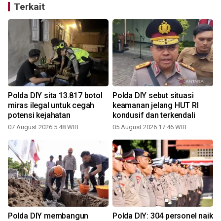
Terkait
Polda DIY sita 13.817 botol
Polda DIY sebut situasi
miras ilegal untuk cegah
keamanan jelang HUT RI
potensi kejahatan
kondusif dan terkendali
07 August 2026 5:48 WIB
05 August 2026 17:46 WIB
n
Polda DIY membangun
Polda DIY: 304 personel naik