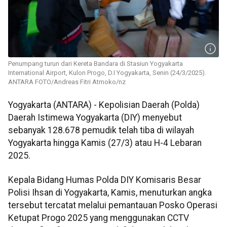
Penumpang turun dari Kereta Bandara di Stasiun Yogyakarta
International Airport, Kulon Progo, D.I Yogyakarta, Senin (24/3/2025).
ANTARA FOTO/Andreas Fitri Atmoko/nz
Yogyakarta (ANTARA) - Kepolisian Daerah (Polda)
Daerah Istimewa Yogyakarta (DIY) menyebut
sebanyak 128.678 pemudik telah tiba di wilayah
Yogyakarta hingga Kamis (27/3) atau H-4 Lebaran
2025.
Kepala Bidang Humas Polda DIY Komisaris Besar
Polisi Ihsan di Yogyakarta, Kamis, menuturkan angka
tersebut tercatat melalui pemantauan Posko Operasi
Ketupat Progo 2025 yang menggunakan CCTV