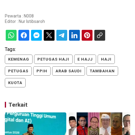
Pewarta : N008
Editor :
Nur Istibsaroh
Tags:
KEMENAG
PETUGAS HAJI
E HAJJ
HAJI
PETUGAS
PPIH
ARAB SAUDI
TAMBAHAN
KUOTA
Terkait