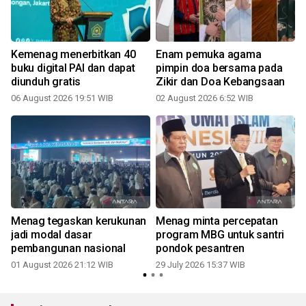
Kemenag menerbitkan 40
Enam pemuka agama
buku digital PAI dan dapat
pimpin doa bersama pada
diunduh gratis
Zikir dan Doa Kebangsaan
06 August 2026 19:51 WIB
02 August 2026 6:52 WIB
1
Menag tegaskan kerukunan
Menag minta percepatan
jadi modal dasar
program MBG untuk santri
pembangunan nasional
pondok pesantren
01 August 2026 21:12 WIB
29 July 2026 15:37 WIB
0