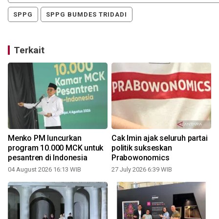
SPPG
SPPG BUMDES TRIDADI
Terkait
Menko PM luncurkan
Cak Imin ajak seluruh partai
program 10.000 MCK untuk
politik sukseskan
pesantren di Indonesia
Prabowonomics
04 August 2026 16:13 WIB
27 July 2026 6:39 WIB
0