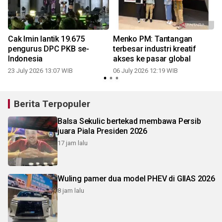
Cak Imin lantik 19.675
Menko PM: Tantangan
n
pengurus DPC PKB se-
terbesar industri kreatif
Indonesia
akses ke pasar global
23 July 2026 13:07 WIB
06 July 2026 12:19 WIB
Berita Terpopuler
Balsa Sekulic bertekad membawa Persib
juara Piala Presiden 2026
17 jam lalu
Wuling pamer dua model PHEV di GIIAS 2026
8 jam lalu