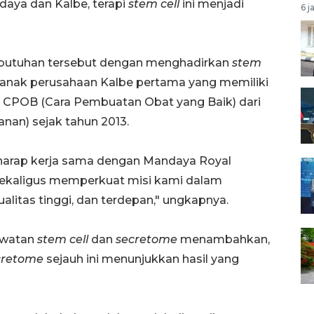
daya dan Kalbe, terapi
stem cell
ini menjadi
6 j
ebutuhan tersebut dengan menghadirkan
stem
si anak perusahaan Kalbe pertama yang memiliki
asi CPOB (Cara Pembuatan Obat yang Baik) dari
an) sejak tahun 2013.
berharap kerja sama dengan Mandaya Royal
 sekaligus memperkuat misi kami dalam
alitas tinggi, dan terdepan," ungkapnya.
rawatan
stem cell
dan
secretome
menambahkan,
cretome
sejauh ini menunjukkan hasil yang