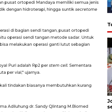
an pusat ortopedi Mandaya memiliki semua jenis
dik dengan hidroterapi, hingga suntik
secretome
T
erasi di bagian sendi tangan, pusat ortopedi
u operasi sendi tangan metode sadar. Untuk
 bisa melakukan operasi ganti lutut sebagian
yal Puri adalah Rp2 per
stem cell.
Sementara
a per vial," ujarnya.
tu kali tindakan biasanya membutuhkan kurang
J
s
arma Adiluhung dr. Sandy Qlintang M.Biomed