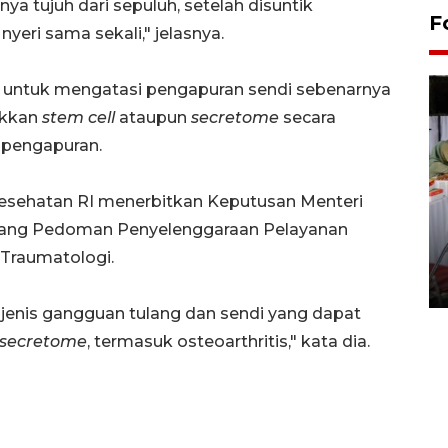
ya tujuh dari sepuluh, setelah disuntik
F
 nyeri sama sekali," jelasnya.
untuk mengatasi pengapuran sendi sebenarnya
ikkan
stem cell
ataupun
secretome
secara
 pengapuran.
Kesehatan RI menerbitkan Keputusan Menteri
tang Pedoman Penyelenggaraan Pelayanan
Pameran seni rupa karya
seniman neurodivergen
 Traumatologi.
03 August 2026 13:03 WIB
5 jenis gangguan tulang dan sendi yang dapat
secretome
, termasuk osteoarthritis," kata dia.