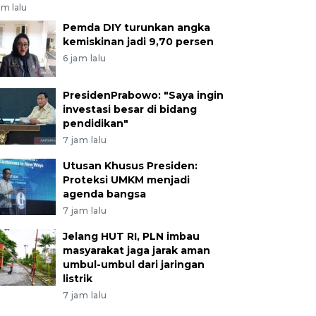
am lalu
Pemda DIY turunkan angka
kemiskinan jadi 9,70 persen
6 jam lalu
PresidenPrabowo: "Saya ingin
investasi besar di bidang
pendidikan"
7 jam lalu
Utusan Khusus Presiden:
Proteksi UMKM menjadi
agenda bangsa
7 jam lalu
Jelang HUT RI, PLN imbau
masyarakat jaga jarak aman
umbul-umbul dari jaringan
listrik
7 jam lalu