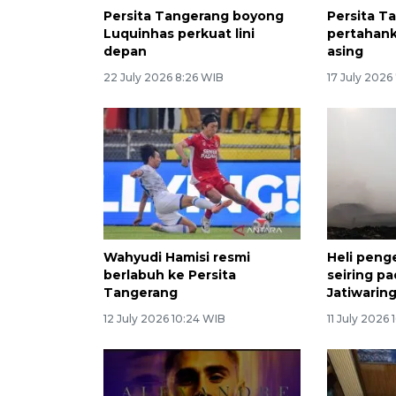
Persita Tangerang boyong
Persita T
Luquinhas perkuat lini
pertahan
depan
asing
22 July 2026 8:26 WIB
17 July 2026
Wahyudi Hamisi resmi
Heli peng
berlabuh ke Persita
seiring p
Tangerang
Jatiwaring
12 July 2026 10:24 WIB
11 July 2026