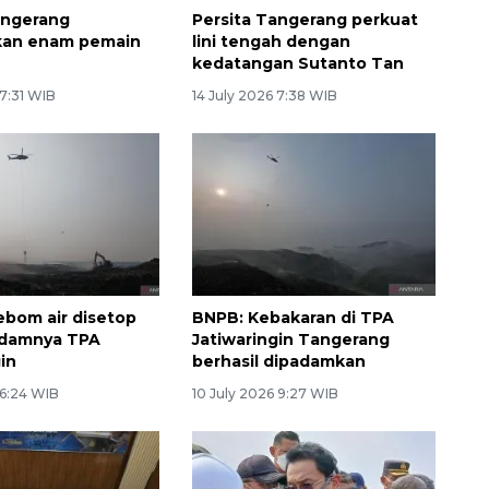
angerang
Persita Tangerang perkuat
kan enam pemain
lini tengah dengan
kedatangan Sutanto Tan
 7:31 WIB
14 July 2026 7:38 WIB
ebom air disetop
BNPB: Kebakaran di TPA
adamnya TPA
Jatiwaringin Tangerang
in
berhasil dipadamkan
 16:24 WIB
10 July 2026 9:27 WIB