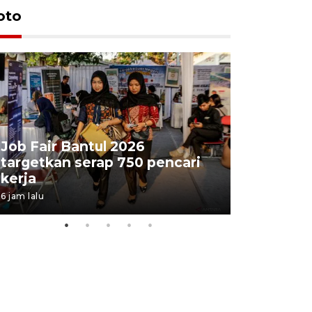
oto
Job Fair Bantul 2026
targetkan serap 750 pencari
Lelang b
kerja
Kejaksaa
6 jam lalu
11 jam lalu