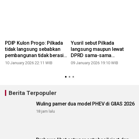
PDIP Kulon Progo: Pilkada
Yusril sebut Pilkada
tidak langsung sebabkan
langsung maupun lewat
h
pembangunan tidak berasis
DPRD sama-sama
kebutuhan publik
konstitusional
10 January 2026 22:11 WIB
09 January 2026 19:10 WIB
Berita Terpopuler
Wuling pamer dua model PHEV di GIIAS 2026
18 jam lalu