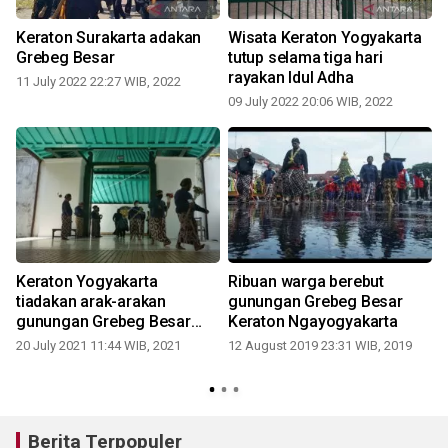
Keraton Surakarta adakan
Wisata Keraton Yogyakarta
Grebeg Besar
tutup selama tiga hari
rayakan Idul Adha
11 July 2022 22:27 WIB, 2022
09 July 2022 20:06 WIB, 2022
Keraton Yogyakarta
Ribuan warga berebut
tiadakan arak-arakan
gunungan Grebeg Besar
i
gunungan Grebeg Besar
Keraton Ngayogyakarta
2021
20 July 2021 11:44 WIB, 2021
12 August 2019 23:31 WIB, 2019
Berita Terpopuler