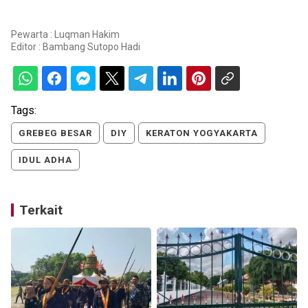
Pewarta : Luqman Hakim
Editor :
Bambang Sutopo Hadi
Tags:
GREBEG BESAR
DIY
KERATON YOGYAKARTA
IDUL ADHA
Terkait